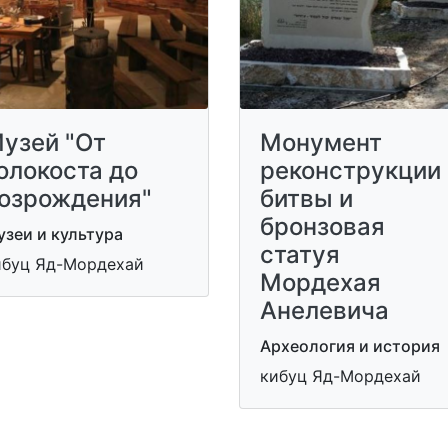
узей "От
Монумент
олокоста до
реконструкции
озрождения"
битвы и
бронзовая
зеи и культура
статуя
ибуц Яд-Мордехай
Мордехая
Анелевича
Археология и история
кибуц Яд-Мордехай