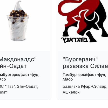
Макдоналдс"
"Бургеранч"
йн-Овдат
развязка Силв
амбургеры/фаст-фуд,
Гамбургеры/фаст-фуд,
ясо
Мясо
С "Паз", Эйн-Овдат,
развязка Кфар-Силвер,
йлат
Ашкелон