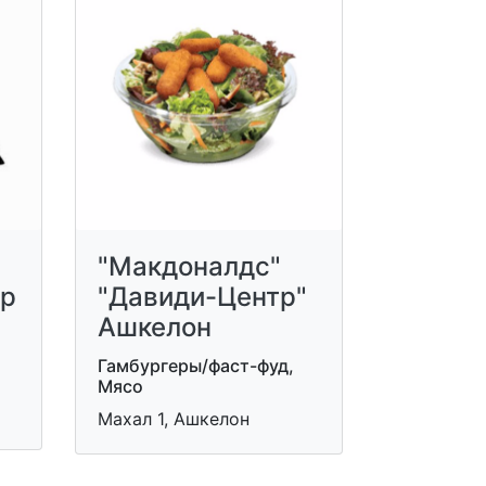
"Макдоналдс"
ер
"Давиди-Центр"
Ашкелон
Гамбургеры/фаст-фуд,
Мясо
Махал 1, Ашкелон