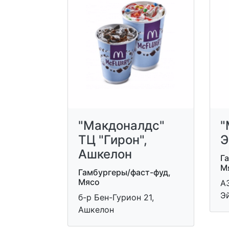
"Макдоналдс"
"
ТЦ "Гирон",
Э
Ашкелон
Г
М
Гамбургеры/фаст-фуд,
Мясо
АЗ
Э
б-р Бен-Гурион 21,
Ашкелон