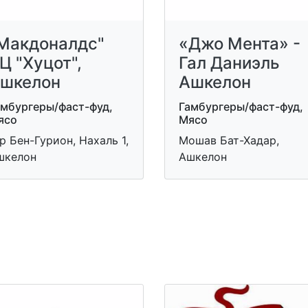
Макдоналдс"
«Джо Мента» -
Ц "Хуцот",
Гал Даниэль
шкелон
Ашкелон
амбургеры/фаст-фуд,
Гамбургеры/фаст-фуд,
ясо
Мясо
р Бен-Гурион, Нахаль 1,
Мошав Бат-Хадар,
шкелон
Ашкелон