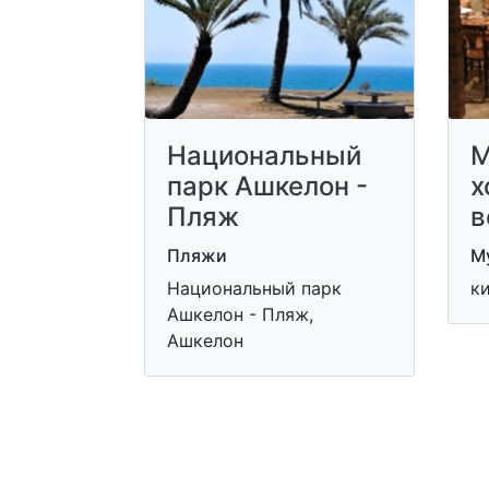
Национальный
М
парк Ашкелон -
х
Пляж
в
Пляжи
Му
Национальный парк
к
Ашкелон - Пляж,
Ашкелон