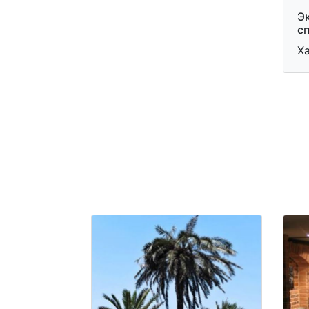
Э
с
Х