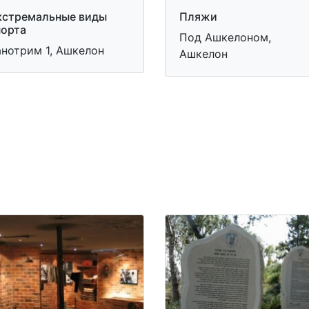
кстремальные виды
Пляжи
порта
Под Ашкелоном,
анотрим 1, Ашкелон
Ашкелон