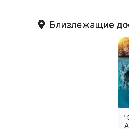
Близлежащие дос
"
А