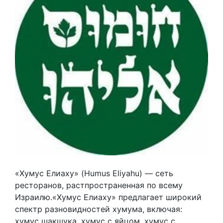
«Хумус Елиаху» (Humus Eliyahu) — сеть
ресторанов, растпространенная по всему
Израилю.«Хумус Елиаху» предлагает широкий
спектр разновидностей хумума, включая:
хумус шакшука, хумус с яйцом, хумус с