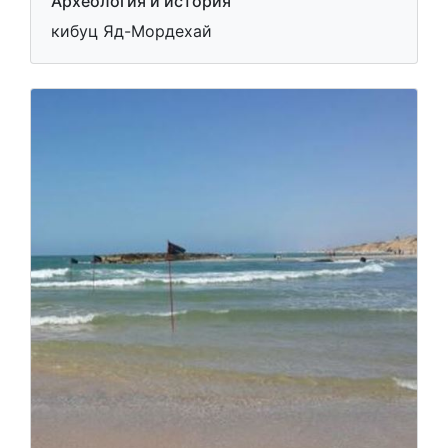
Археология и история
кибуц Яд-Мордехай