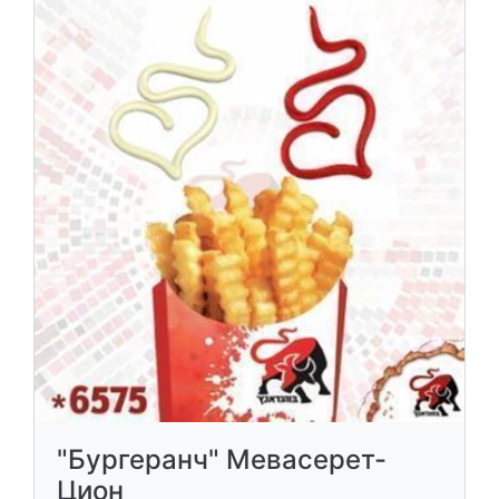
"Бургеранч" Мевасерет-
Цион