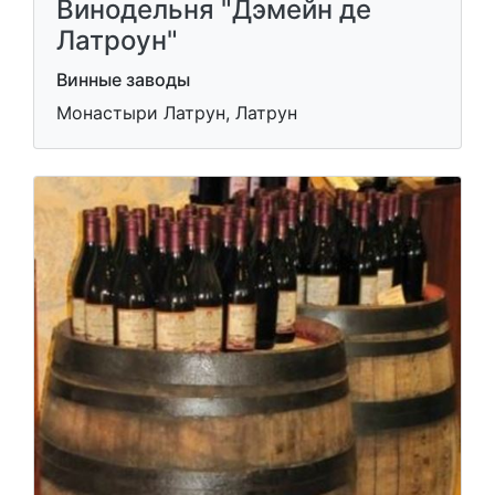
Винодельня "Дэмейн де
Латроун"
Винные заводы
Монастыри Латрун, Латрун