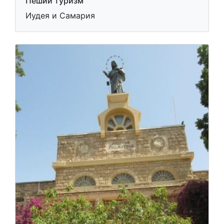
Пеший туризм
Иудея и Самария