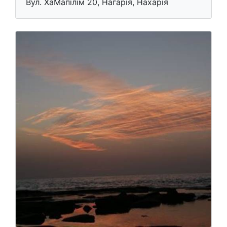
Вул. ХаМапілім 20, Нагарія, Нахарія