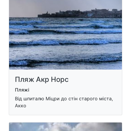
Пляж Акр Норс
Пляжі
Від шпиталю Міцри до стін старого міста,
Акко