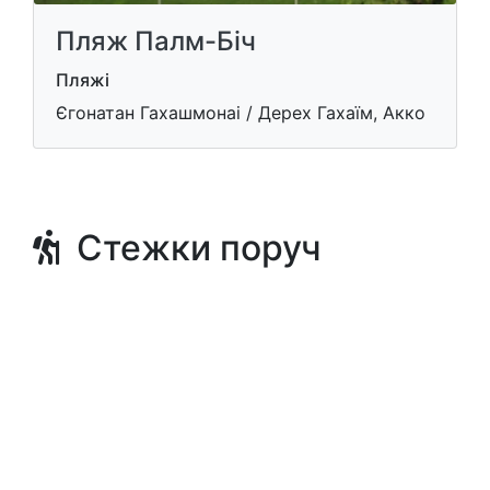
Пляж Палм-Біч
Пляжі
Єгонатан Гахашмонаі / Дерех Гахаїм, Акко
Стежки поруч