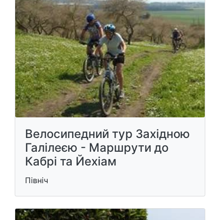
Велосипедний тур Західною
Галілеєю - Маршрути до
Кабрі та Йехіам
Північ