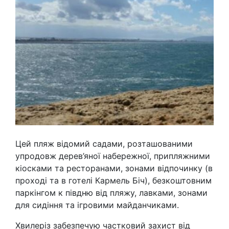
Цей пляж відомий садами, розташованими
упродовж дерев’яної набережної, припляжними
кіосками та ресторанами, зонами відпочинку (в
проході та в готелі Кармель Біч), безкоштовним
паркінгом к півдню від пляжу, лавками, зонами
для сидіння та ігровими майданчиками.
Хвилеріз забезпечую частковий захист від