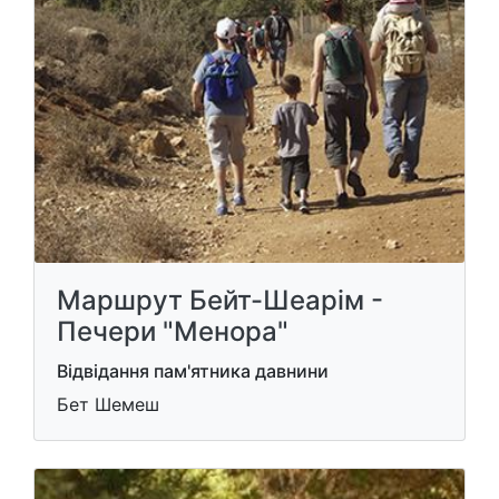
Маршрут Бейт-Шеарім -
Печери "Менора"
Відвідання пам'ятника давнини
Бет Шемеш