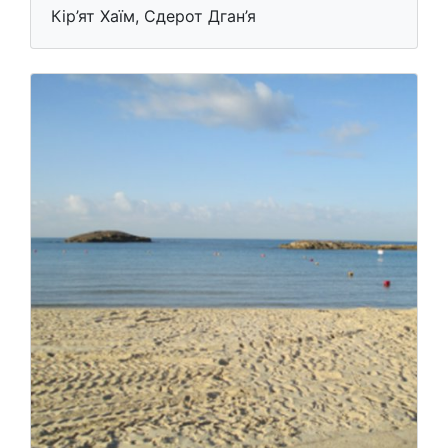
Кір’ят Хаїм, Сдерот Дган’я