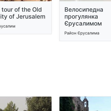
 tour of the Old
Велосипедна
ity of Jerusalem
прогулянка
Єрусалимом
русалим
Район Єрусалима