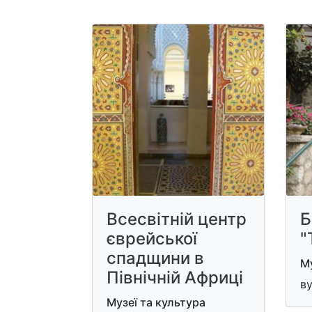
Всесвітній центр
Б
єврейської
"
спадщини в
Му
Північній Африці
ву
Музеї та культура