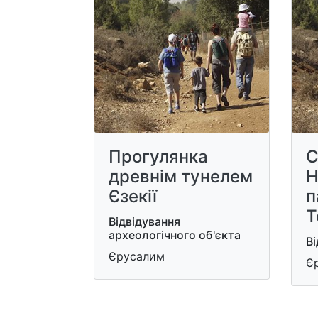
Прогулянка
С
древнім тунелем
Н
Єзекії
п
Т
Відвідування
археологічного об'єкта
Ві
Єрусалим
Є