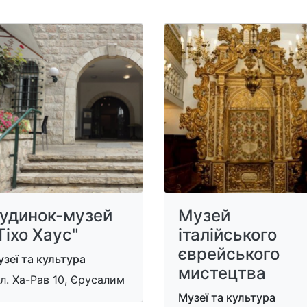
удинок-музей
Музей
Тіхо Хаус"
італійського
єврейського
зеї та культура
мистецтва
л. Ха-Рав 10, Єрусалим
Музеї та культура