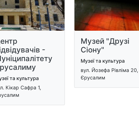
ентр
Музей "Друзі
ідвідувачів -
Сіону"
уніципалітету
Музеї та культура
русалиму
вул. Йозефа Рівліма 20,
Єрусалим
зеї та культура
л. Кікар Сафра 1,
русалим