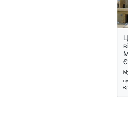
Ц
в
М
Є
Му
ву
Є