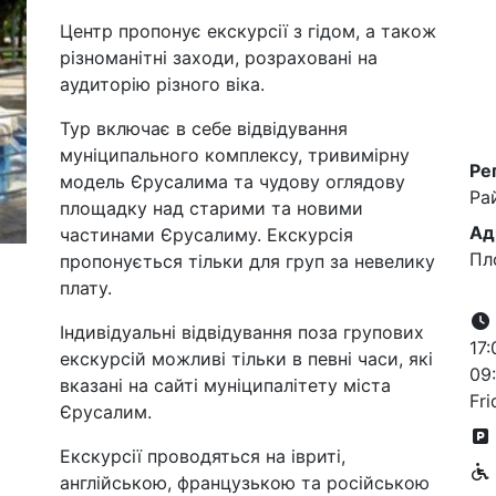
Центр пропонує екскурсії з гідом, а також
різноманітні заходи, розраховані на
аудиторію різного віка.
Тур включає в себе відвідування
муніципального комплексу, тривимірну
Ре
модель Єрусалима та чудову оглядову
Ра
площадку над старими та новими
Ад
частинами Єрусалиму. Екскурсія
Пл
пропонується тільки для груп за невелику
плату.
Індивідуальні відвідування поза групових
17:
екскурсій можливі тільки в певні часи, які
09:
вказані на сайті муніципалітету міста
Fri
Єрусалим.
Екскурсії проводяться на івриті,
англійською, французькою та російською