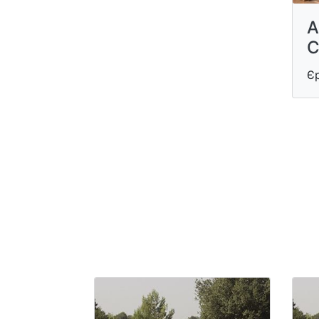
A
C
Є