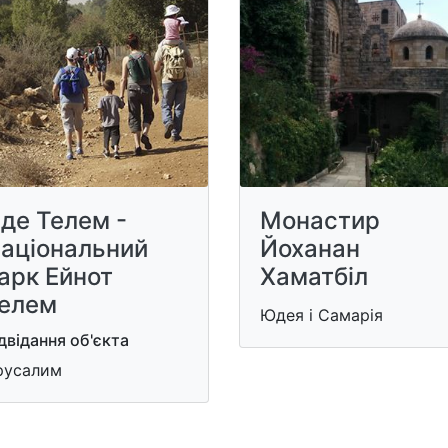
де Телем -
Монастир
аціональний
Йоханан
арк Ейнот
Хаматбіл
елем
Юдея і Самарія
двідання об'єкта
русалим