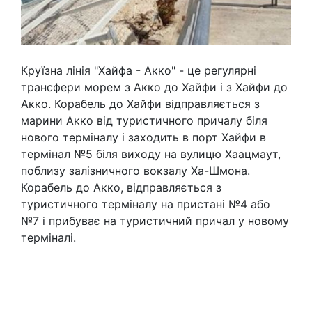
Круїзна лінія "Хайфа - Акко" - це регулярні
трансфери морем з Акко до Хайфи і з Хайфи до
Акко. Корабель до Хайфи відправляється з
марини Акко від туристичного причалу біля
нового терміналу і заходить в порт Хайфи в
термінал №5 біля виходу на вулицю Хаацмаут,
поблизу залізничного вокзалу Ха-Шмона.
Корабель до Акко, відправляється з
туристичного терміналу на пристані №4 або
№7 і прибуває на туристичний причал у новому
терміналі.