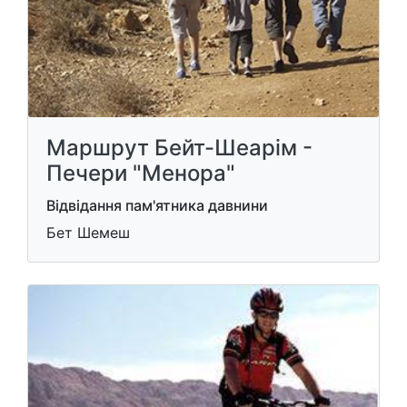
Маршрут Бейт-Шеарім -
Печери "Менора"
Відвідання пам'ятника давнини
Бет Шемеш