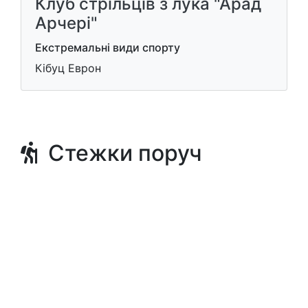
Клуб стрільців з лука "Арад
Арчері"
Екстремальні види спорту
Кібуц Еврон
Стежки поруч