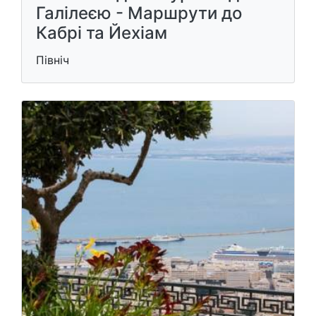
Галілеєю - Маршрути до
Кабрі та Йехіам
Північ