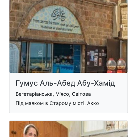
Гумус Аль-Абед Абу-Хамід
Вегетаріанська, М'ясо, Світова
Під маяком в Старому місті, Акко