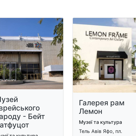
узей
Галерея рам
врейського
Лемон
ароду - Бейт
Музеї та культура
атфуцот
Тель Авів Яфо, пл.
зеї та культура