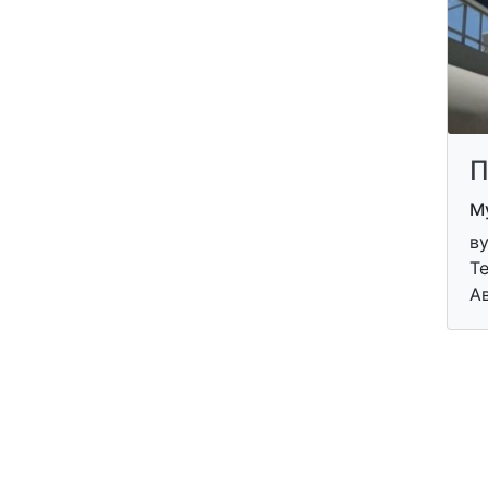
П
Му
ву
Те
А