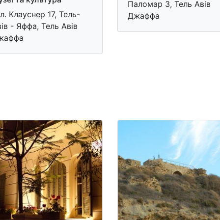
Паломар 3, Тель Авів
л. Клауснер 17, Тель-
Джаффа
ів - Яффа, Тель Авів
жаффа