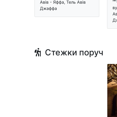
Авів - Яффа, Тель Авів
ву
Джаффа
Ав
Д
Стежки поруч