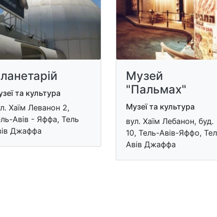
ланетарій
Музей
"Пальмах"
зеї та культура
Музеї та культура
л. Хаїм Леванон 2,
ль-Авів - Яффа, Тель
вул. Хаїм Лебанон, буд.
вів Джаффа
10, Тель-Авів-Яффо, Те
Авів Джаффа