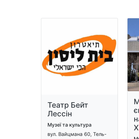
М
Театр Бейт
є
Лессін
н
Музеї та культура
Х
вул. Вайцмана 60, Тель-
Му