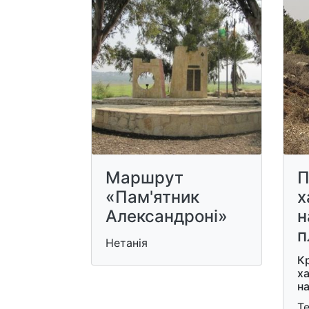
Маршрут
П
«Пам'ятник
х
Александроні»
н
п
Нетанія
К
х
н
Те