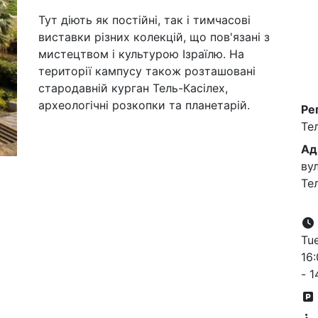
Тут діють як постійні, так і тимчасові
виставки різних колекцій, що пов'язані з
мистецтвом і культурою Ізраїлю. На
території кампусу також розташовані
стародавній курган Тель-Касілех,
археологічні розкопки та планетарій.
Ре
Те
Ад
вул
Те
Tue
16:
- 1