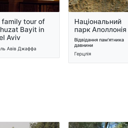
 family tour of
Національний
huzat Bayit in
парк Аполлонія
el Aviv
Відвідання пам'ятника
давнини
ель Авів Джаффа
Герцлія