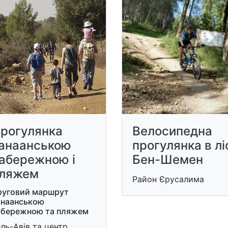
рогулянка
Велосипедна
анаанською
прогулянка в лі
абережною і
Бен-Шемен
ляжем
Район Єрусалима
руговий маршрут
анаанською
абережною та пляжем
ль-Авів та центр