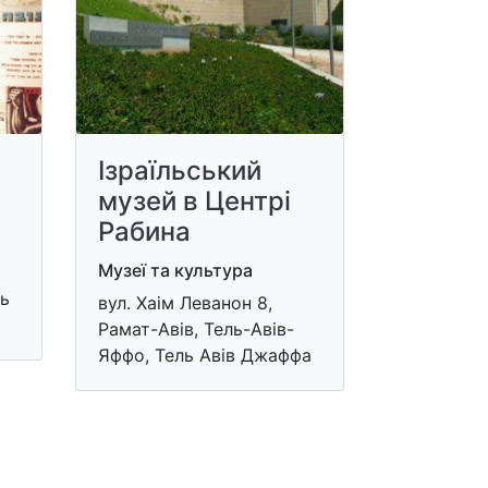
Ізраїльський
музей в Центрі
Рабина
Музеї та культура
ль
вул. Хаім Леванон 8,
Рамат-Авів, Тель-Авів-
Яффо, Тель Авів Джаффа