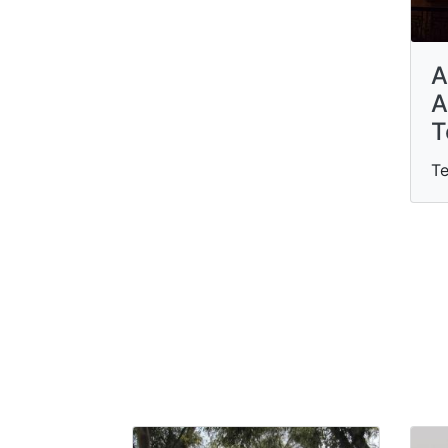
A
A
T
Т