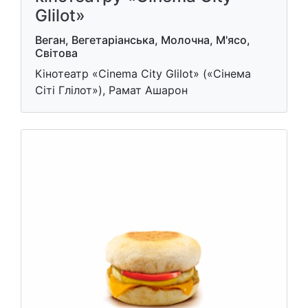
Glilot»
Веган, Вегетаріанська, Молочна, М'ясо,
Світова
Кінотеатр «Cinema City Glilot» («Сінема
Сіті Глілот»), Рамат Ашарон