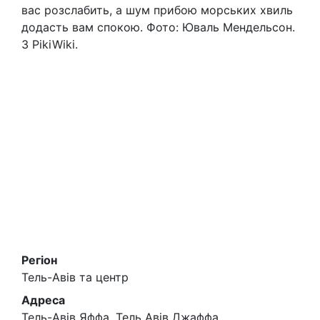
вас розслабить, а шум прибою морських хвиль
додасть вам спокою. Фото: Юваль Мендельсон.
З PikiWiki.
Регіон
Тель-Авів та центр
Адреса
Тель-Авів Яффа, Тель Авів Джаффа