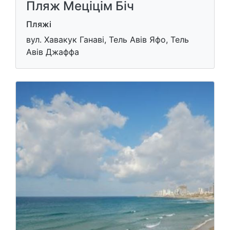
Пляж Меціцім Біч
Пляжі
вул. Хавакук Ганаві, Тель Авів Яфо, Тель
Авів Джаффа