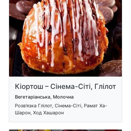
Кіортош – Сінема-Сіті, Глілот
Вегетаріанська, Молочна
Розв’язка Глілот, Сінема-Сіті, Рамат Ха-
Шарон, Ход Хашарон