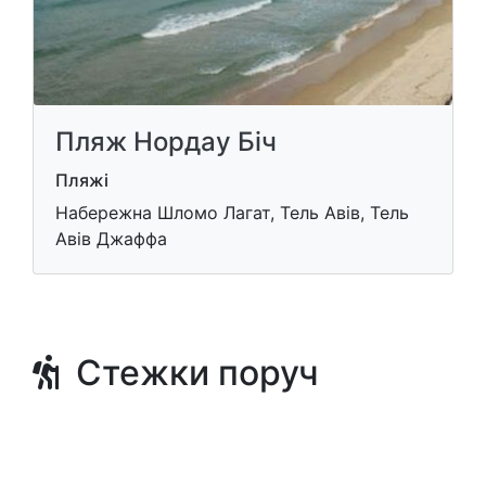
Пляж Нордау Біч
Пляжі
Набережна Шломо Лагат, Тель Авів, Тель
Авів Джаффа
Стежки поруч