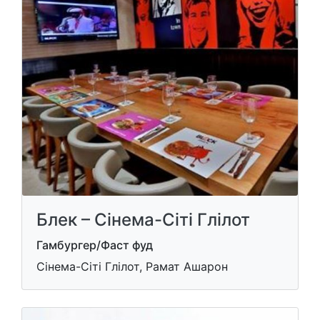
Блек – Сінема-Сіті Глілот
Гамбургер/Фаст фуд
Сінема-Сіті Глілот, Рамат Ашарон