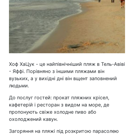
Хоф ХаЦук - це найпівнічніший пляж в Тель-Авіві
- Яффі. Порівняно з іншими пляжами він
вузьких, а у вихідні дні він вщент заповнений
людьми.
До послуг гостей: прокат пляжних крісел,
кафетерій і ресторан з видом на море, де
пропонують свіже холодне пиво або
охолоджений кавун.
Загоряння на пляжі під розкритою парасолею