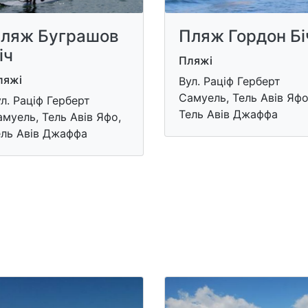
ляж Буграшов
Пляж Гордон Бі
іч
Пляжі
ляжі
Вул. Раціф Герберт
Самуель, Тель Авів Яфо
л. Раціф Герберт
Тель Авів Джаффа
муель, Тель Авів Яфо,
ель Авів Джаффа