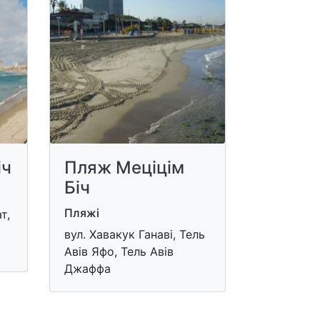
іч
Пляж Меціцім
Біч
Пляжі
т,
вул. Хавакук Ганаві, Тель
Авів Яфо, Тель Авів
Джаффа