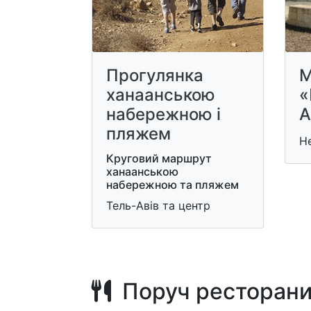
Прогулянка
М
ханаанською
«
набережною і
А
пляжем
Не
Круговий маршрут
ханаанською
набережною та пляжем
Тель-Авів та центр
Поруч ресторан