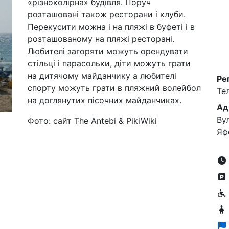
«різноколірна» будівля. Поруч
розташовані також ресторани і клуби.
Перекусити можна і на пляжі в буфеті і в
розташованому на пляжі ресторані.
Любителі загоряти можуть орендувати
стільці і парасольки, діти можуть грати
на дитячому майданчику а любителі
Ре
спорту можуть грати в пляжний волейбол
Те
на доглянутих пісочних майданчиках.
Ад
Ву
Фото: сайт The Antebi & PikiWiki
Яф