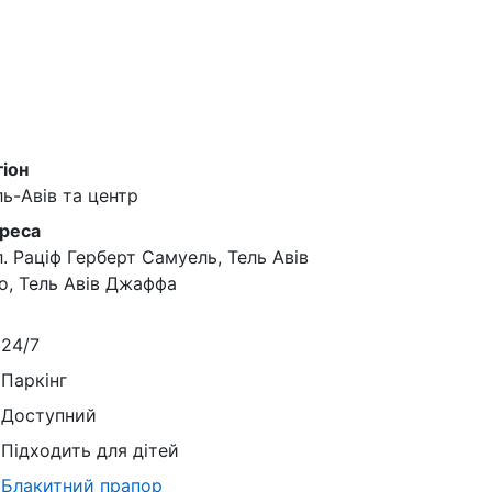
гіон
ль-Авів та центр
реса
л. Раціф Герберт Самуель, Тель Авів
о, Тель Авів Джаффа
24/7
Паркінг
Доступний
Підходить для дітей
Блакитний прапор