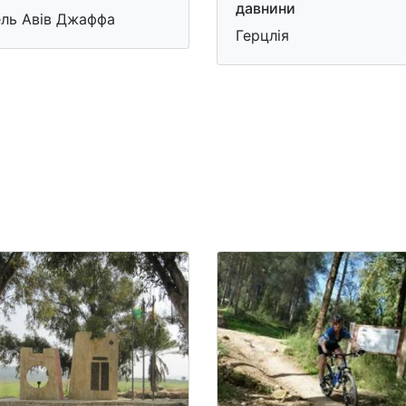
давнини
ель Авів Джаффа
Герцлія