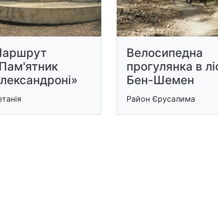
аршрут
Велосипедна
Пам'ятник
прогулянка в лі
лександроні»
Бен-Шемен
танія
Район Єрусалима
и