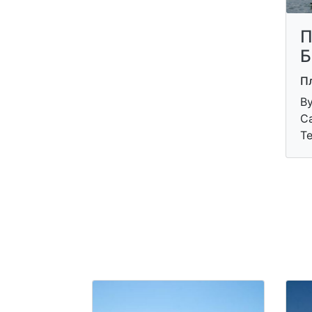
П
Б
П
Ву
Са
Т