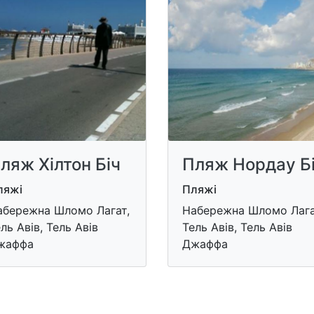
ляж Хілтон Біч
Пляж Нордау Б
ляжі
Пляжі
абережна Шломо Лагат,
Набережна Шломо Лага
ль Авів, Тель Авів
Тель Авів, Тель Авів
жаффа
Джаффа