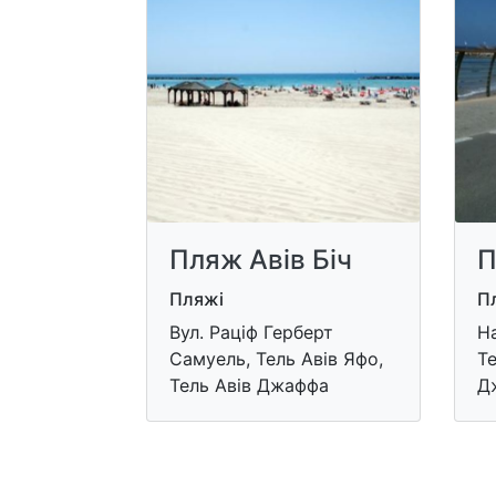
Пляж Авів Біч
П
Пляжі
П
Вул. Раціф Герберт
Н
Самуель, Тель Авів Яфо,
Те
Тель Авів Джаффа
Д