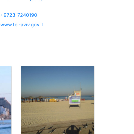
+9723-7240190
www.tel-aviv.gov.il