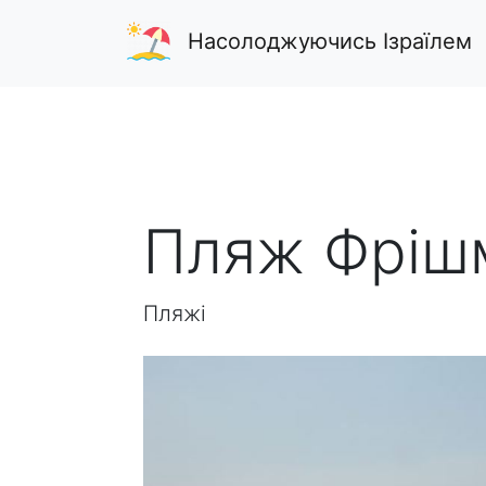
Насолоджуючись Ізраїлем
Пляж Фрішм
Пляжі