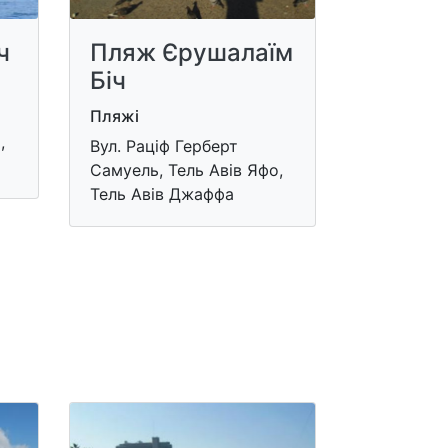
ч
Пляж Єрушалаїм
Біч
Пляжі
,
Вул. Раціф Герберт
Самуель, Тель Авів Яфо,
Тель Авів Джаффа