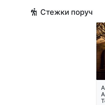
Стежки поруч
A
A
T