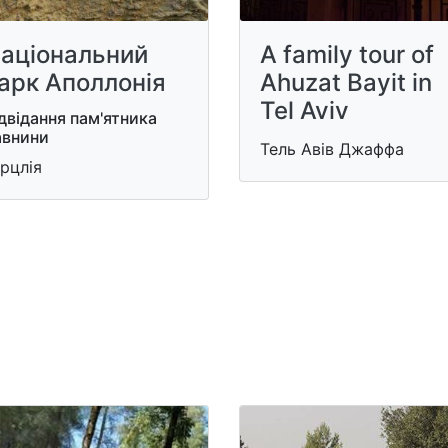
аціональний
A family tour of
арк Аполлонія
Ahuzat Bayit in
Tel Aviv
двідання пам'ятника
авнини
Тель Авів Джаффа
рцлія