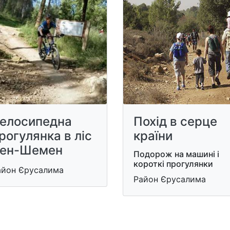
елосипедна
Похід в серце
рогулянка в ліс
країни
ен-Шемен
Подорож на машині і
короткі прогулянки
айон Єрусалима
Район Єрусалима