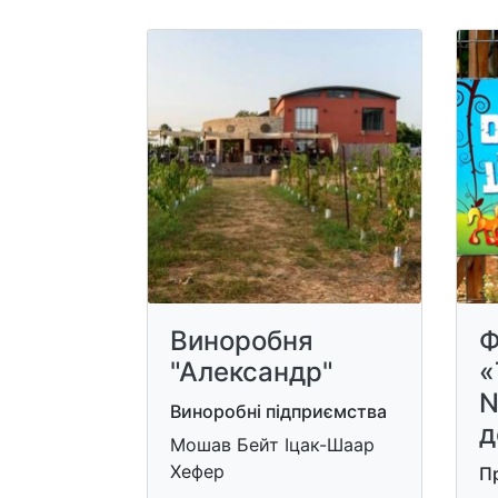
Виноробня
Ф
"Александр"
«
N
Виноробні підприємства
д
Мошав Бейт Іцак-Шаар
Хефер
П