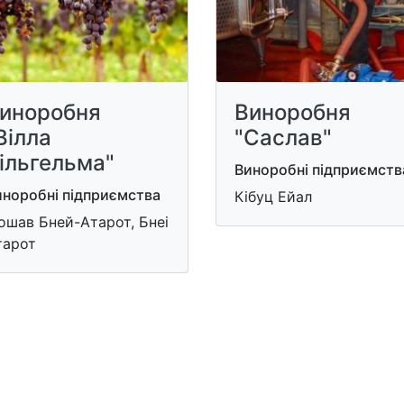
иноробня
Виноробня
Вілла
"Саслав"
ільгельма"
Виноробні підприємств
иноробні підприємства
Кібуц Ейал
ошав Бней-Атарот, Бнеі
тарот