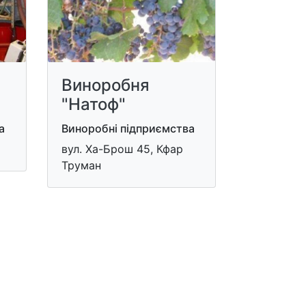
Виноробня
"Натоф"
а
Виноробні підприємства
вул. Ха-Брош 45, Кфар
Труман