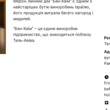
Мерон. Винний дім "Бен-Хаїм" є одним з
найстаріших бутік-виноробень Ізраїлю,
його продукція виграла багато нагород і
медалей.
"Бен-Хаїм" – це єдине виноробне
підприємство, що знаходиться поблизу
Ре
Тель-Авіва.
Те
Ад
ву
Ра
Fri
bef
hol