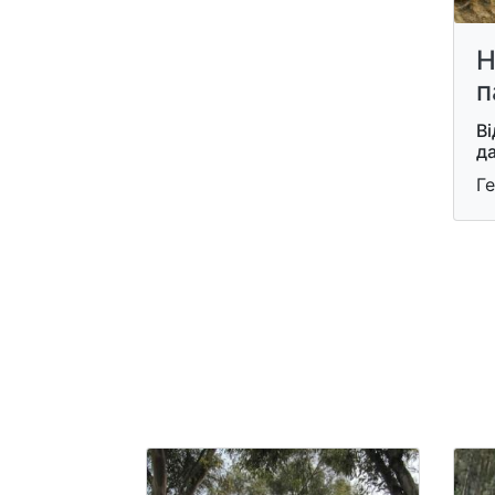
Н
п
Ві
д
Ге