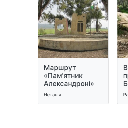
Маршрут
В
«Пам'ятник
п
Александроні»
Б
Нетанія
Р