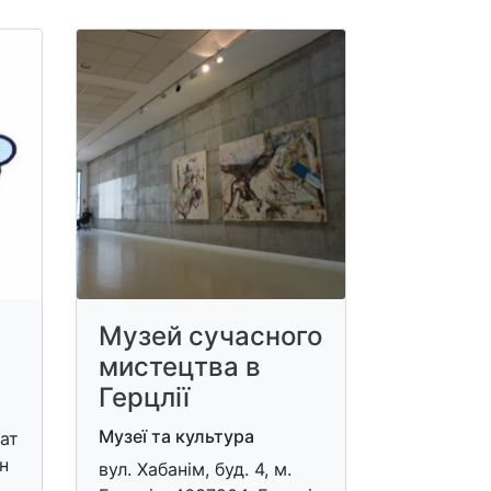
Музей сучасного
мистецтва в
Герцлії
Музеї та культура
ат
н
вул. Хабанім, буд. 4, м.