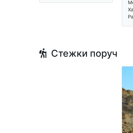
М
Х
Р
Стежки поруч