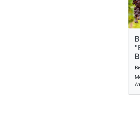
В
"
В
В
М
А