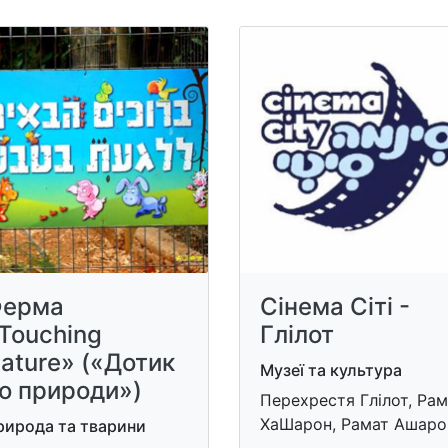
ерма
Сінема Сіті -
Touching
Глілот
ature» («Дотик
Музеї та культура
о природи»)
Перехрестя Глілот, Рам
ХаШарон, Рамат Ашаро
рирода та тварини