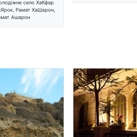
олодіжне село ХаКфар
аЯрок, Рамат ХаШарон,
амат Ашарон