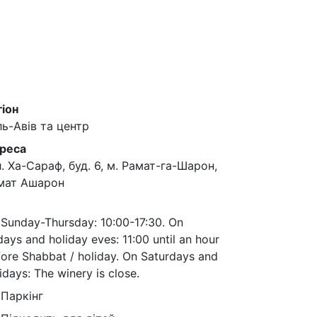
гіон
ль-Авів та центр
реса
л. Ха-Сараф, буд. 6, м. Рамат-га-Шарон,
мат Ашарон
Sunday-Thursday: 10:00-17:30. On
days and holiday eves: 11:00 until an hour
ore Shabbat / holiday. On Saturdays and
idays: The winery is close.
Паркінг