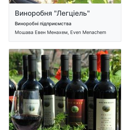
Виноробня "Легціель"
Виноробні підприємства
Мошава Евен Менахем, Even Menachem