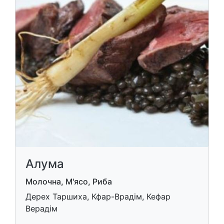
Алума
Молочна, М'ясо, Риба
Дерех Таршиха, Кфар-Врадім, Кефар
Верадім