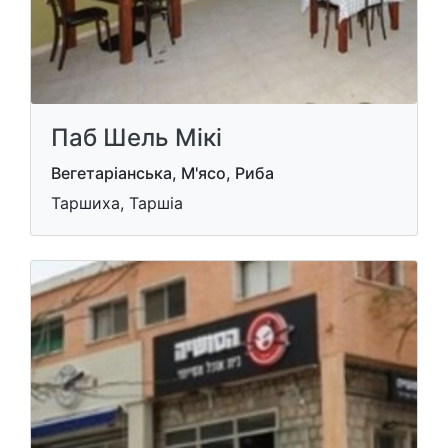
Паб Шель Мікі
Вегетаріанська, М'ясо, Риба
Таршиха, Таршіа