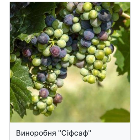
Виноробня "Сіфсаф"