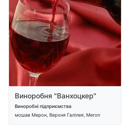
Виноробня "Ванхоцкер"
Виноробні підприємства
мошав Мерон, Верхня Галілея, Meron