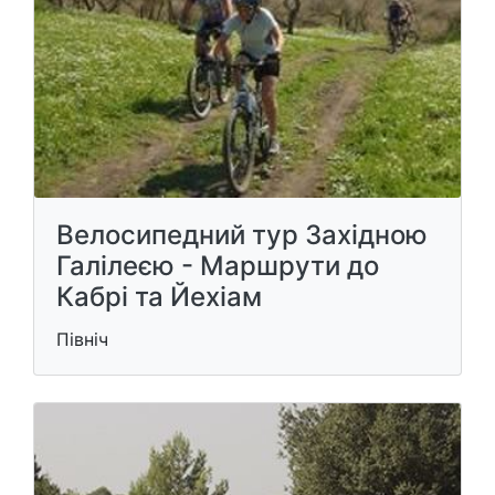
Велосипедний тур Західною
Галілеєю - Маршрути до
Кабрі та Йехіам
Північ