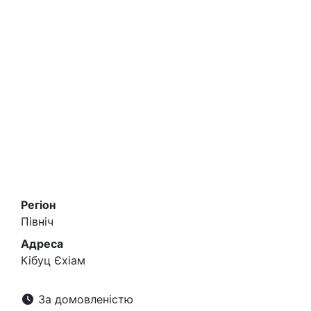
Регіон
Північ
Адреса
Кібуц Єхіам
За домовленістю