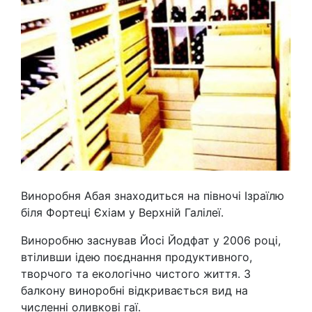
Виноробня Абая знаходиться на півночі Ізраїлю
біля Фортеці Єхіам у Верхній Галілеї.
Виноробню заснував Йосі Йодфат у 2006 році,
втіливши ідею ​​поєднання продуктивного,
творчого та екологічно чистого життя. З
балкону виноробні відкривається вид на
численні оливкові гаї.