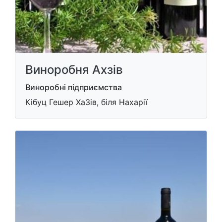
Виноробня Ахзів
Виноробні підприємства
Кібуц Гешер ХаЗів, біля Нахарії