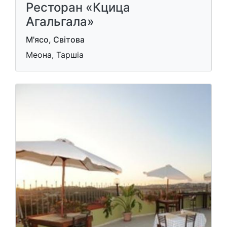
Ресторан «Кцица
Агальгала»
М'ясо, Світова
Меона, Таршіа