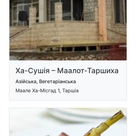
Ха-Сушія – Маалот-Таршиха
Азійська, Вегетаріанська
Маале Ха-Місгад 1, Таршіа