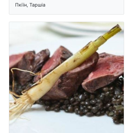
Пкіїн, Таршіа