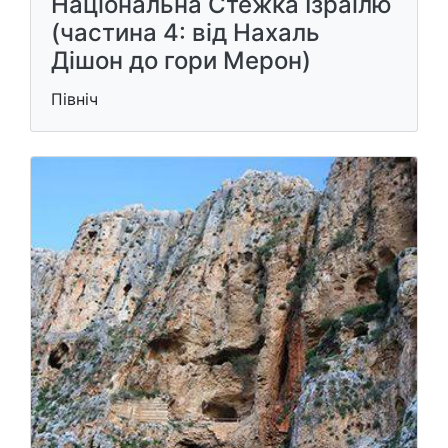
Національна Стежка Ізраїлю
(частина 4: від Нахаль
Дішон до гори Мерон)
Північ