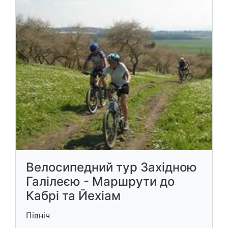
Велосипедний тур Західною
Галілеєю - Маршрути до
Кабрі та Йехіам
Північ