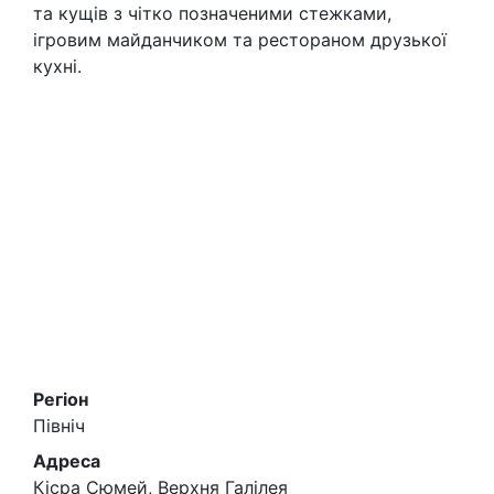
та кущів з чітко позначеними стежками,
ігровим майданчиком та рестораном друзької
кухні.
Регіон
Північ
Адреса
Кісра Сюмей, Верхня Галілея