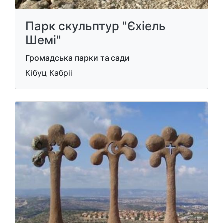
Парк скульптур "Єхіель
Шемі"
Громадська парки та сади
Кібуц Кабріі