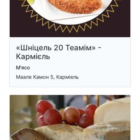
«Шніцель 20 Теамім» -
Кармієль
М'ясо
Маале Камон 5, Карміель