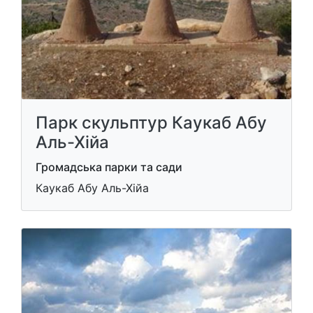
Парк скульптур Каукаб Абу
Аль-Хійа
Громадська парки та сади
Каукаб Абу Аль-Хійа