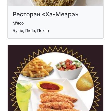
Ресторан «Ха-Меара»
М'ясо
Букія, Пкіїн, Пекіін