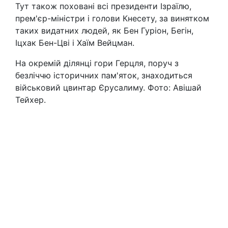
Тут також поховані всі президенти Ізраїлю,
прем'єр-міністри і голови Кнесету, за винятком
таких видатних людей, як Бен Гуріон, Бегін,
Іцхак Бен-Цві і Хаїм Вейцман.
На окремій ділянці гори Герцля, поруч з
безліччю історичних пам'яток, знаходиться
військовий цвинтар Єрусалиму. Фото: Авішай
Тейхер.