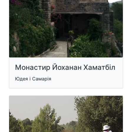
Монастир Йоханан Хаматбіл
Юдея і Самарія