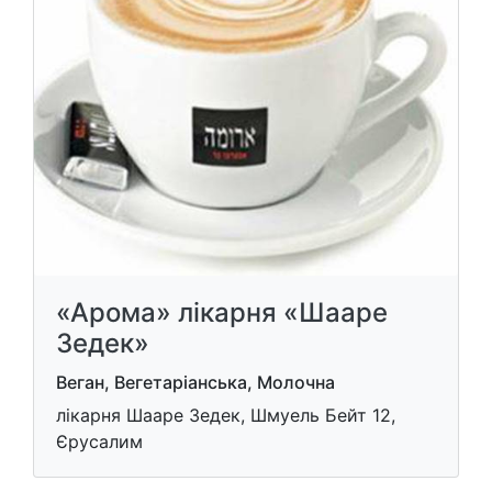
«Арома» лікарня «Шааре
Зедек»
Веган, Вегетаріанська, Молочна
лікарня Шааре Зедек, Шмуель Бейт 12,
Єрусалим