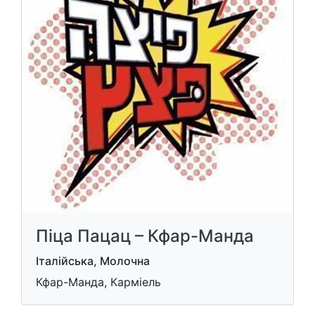
Піца Пацац – Кфар-Манда
Італійська, Молочна
Кфар-Манда, Карміель