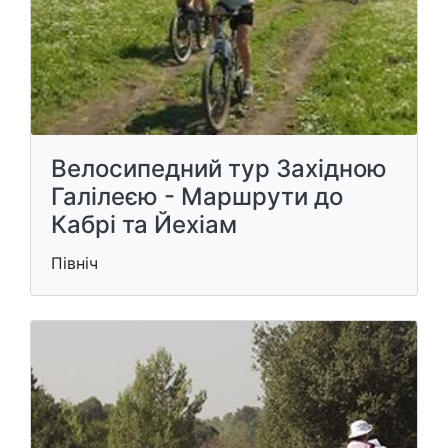
Велосипедний тур Західною
Галілеєю - Маршрути до
Кабрі та Йехіам
Північ