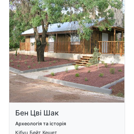
Бен Цві Шак
Археологія та історія
Кібуц Бейт Кешет