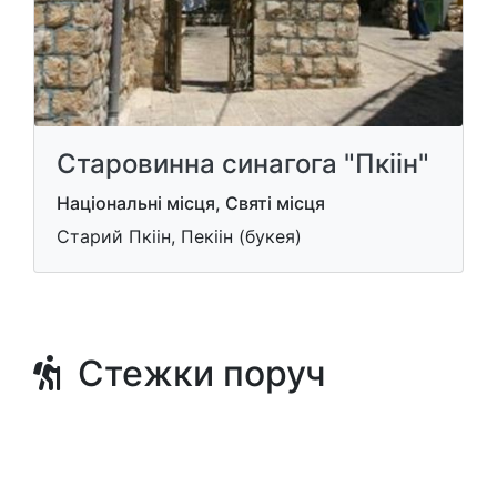
Старовинна синагога "Пкіін"
Національні місця, Святі місця
Старий Пкіін, Пекіін (букея)
Стежки поруч