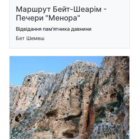
Маршрут Бейт-Шеарім -
Печери "Менора"
Відвідання пам'ятника давнини
Бет Шемеш