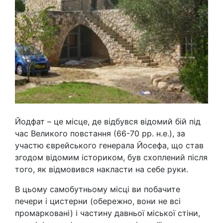
Йодфат – це місце, де відбувся відомий бій під
час Великого повстання (66-70 рр. н.е.), за
участю єврейського генерала Йосефа, що став
згодом відомим істориком, був схоплений після
того, як відмовився накласти на себе руки.
В цьому самобутньому місці ви побачите
печери і цистерни (обережно, вони не всі
промарковані) і частину давньої міської стіни,