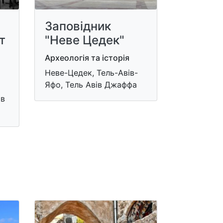
Заповідник
т
"Неве Цедек"
Археологія та історія
Неве-Цедек, Тель-Авів-
Яфо, Тель Авів Джаффа
ів