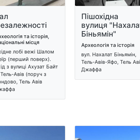
ал
Пішохідна
езалежності
вулиця "Нахала
Біньямін"
хеологія та історія,
ціональні місця
Археологія та історія
ідне лобі вежі Шалом
вул. Нахалат Біньямін,
їр (перший поверх).
Тель-Авів-Яфо, Тель Ав
ід з вулиці Ахузат Байт
Джаффа
 Тель-Авів (поруч з
ндово, Тель Авів
жаффа