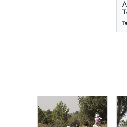
A
T
Т