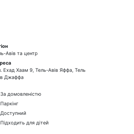
гіон
ль-Авів та центр
реса
л. Ехад Хаам 9, Тель-Авів Яффа, Тель
ів Джаффа
За домовленістю
Паркінг
Доступний
Підходить для дітей