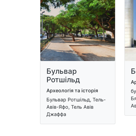
Бульвар
Б
Ротшільд
Ар
Археологія та історія
бу
Бя
Бульвар Ротшільд, Тель-
А
Авів-Яфо, Тель Авів
Джаффа