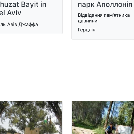
huzat Bayit in
парк Аполлонія
el Aviv
Відвідання пам'ятника
давнини
ель Авів Джаффа
Герцлія