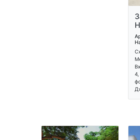
З
Н
Ар
На
Сх
Ме
Вх
4,
фо
Д