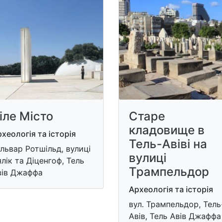
іле Місто
Старе
кладовище в
хеологія та історія
Тель-Авіві на
львар Ротшільд, вулиці
вулиці
лік та Діценгоф, Тель
Трампельдор
вів Джаффа
Археологія та історія
вул. Трампельдор, Тель
Авів, Тель Авів Джаффа