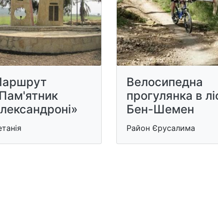
аршрут
Велосипедна
Пам'ятник
прогулянка в лі
лександроні»
Бен-Шемен
танія
Район Єрусалима