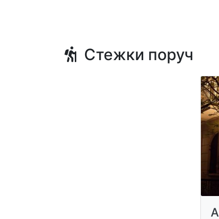
Стежки поруч
A