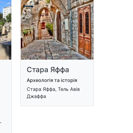
Стара Яффа
Археологія та історія
Стара Яффа, Тель Авів
Джаффа
-