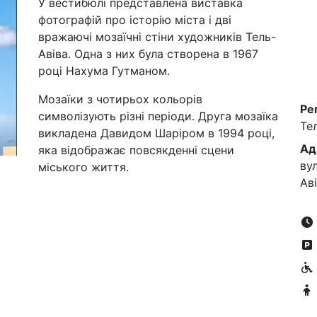
У вестибюлі представлена виставка
фотографій про історію міста і дві
вражаючі мозаїчні стіни художників Тель-
Авіва. Одна з них була створена в 1967
році Нахума Гутманом.
Мозаїки з чотирьох кольорів
Ре
символізують різні періоди. Друга мозаїка
Те
викладена Давидом Шаріром в 1994 році,
Ад
яка відображає повсякденні сцени
ву
міського життя.
Ав