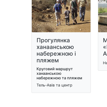
Прогулянка
М
ханаанською
«
набережною і
А
пляжем
Не
Круговий маршрут
ханаанською
набережною та пляжем
Тель-Авів та центр