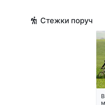
Стежки поруч
В
м