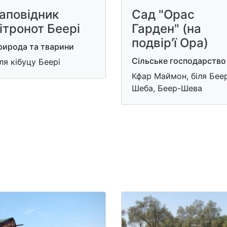
аповідник
Сад "Орас
ітронот Беері
Гарден" (на
подвір'ї Ора)
рирода та тварини
Сільське господарство
ля кібуцу Беері
Кфар Маймон, біля Бее
Шеба, Беер-Шева