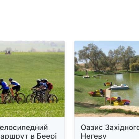
елосипедний
Оазис Західног
аршрут в Беері
Негеву