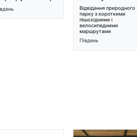
Відвідання природного
івдень
парку з короткими
пішохідними і
велосипедними
маршрутами
Південь
и