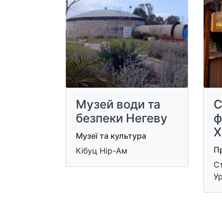
Музей води та
С
безпеки Негеву
ф
Х
Музеї та культура
П
Кібуц Нір-Ам
Ст
Ур