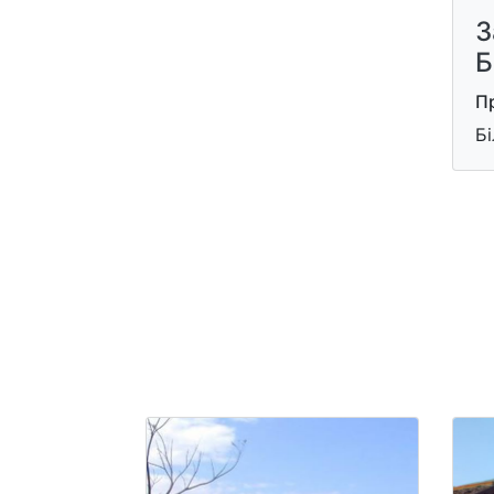
З
Б
П
Бі