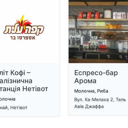
літ Кофі –
Еспресо-бар
алізнична
Арома
танція Нетівот
Молочна, Риба
олочна
Вул. Ха-Мелаха 2, Тель
Авів Джаффа
най, Нетівот