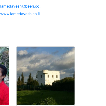
lamedavesh@beeri.co.il
www.lamedavesh.co.il