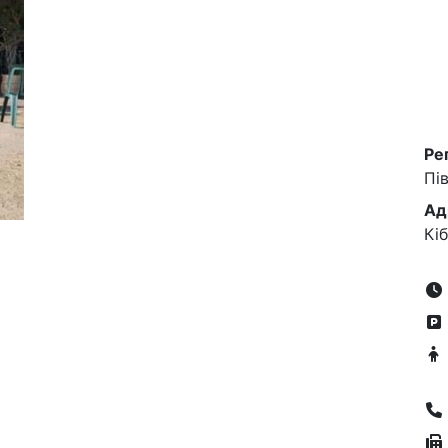
Ре
Пі
Ад
Кі