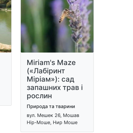
Miriam's Maze
(«Лабіринт
Міріам»): сад
запашних трав і
рослин
Природа та тварини
вул. Мешек 26, Мошав
Нір-Моше, Нир Моше