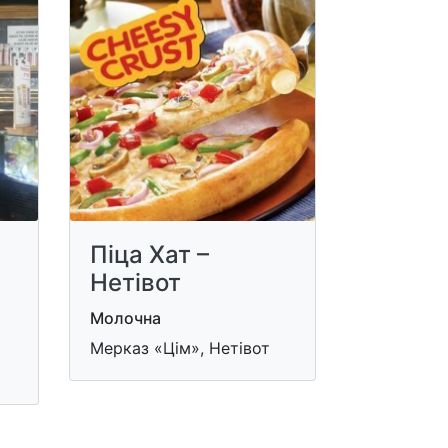
Піца Хат –
Нетівот
Молочна
Мерказ «Цім», Нетівот