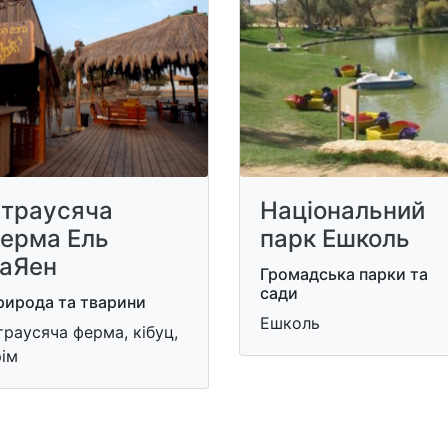
траусяча
Національний
ерма Ель
парк Ешколь
аЯен
Громадська парки та
сади
рирода та тварини
Ешколь
раусяча ферма, кібуц,
ім