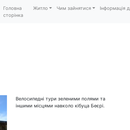
Головна
Житло
Чим зайнятися
Інформація д
сторінка
ш
Велосипедні тури зеленими полями та
іншими місцями навколо кібуца Беєрі.