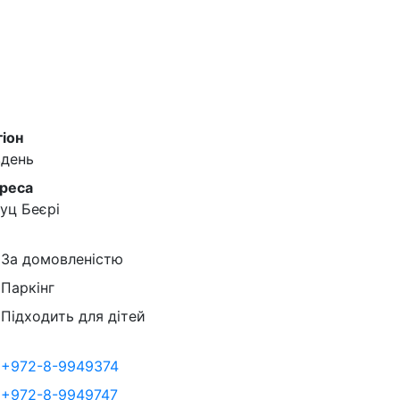
гіон
вдень
реса
буц Беєрі
За домовленістю
Паркінг
Підходить для дітей
+972-8-9949374
+972-8-9949747