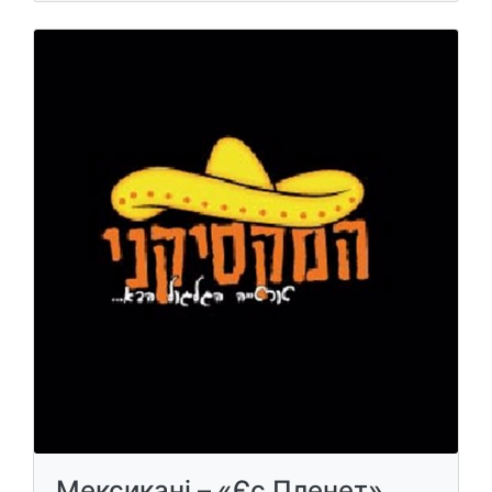
Мексикані – «Єс Пленет»