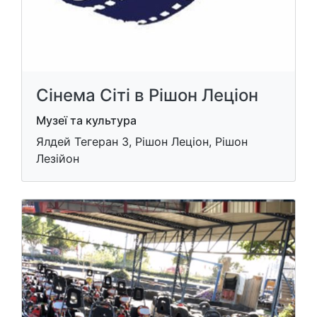
Сінема Сіті в Рішон Леціон
Музеї та культура
Ялдей Тегеран 3, Рішон Леціон, Рішон
Лезійон