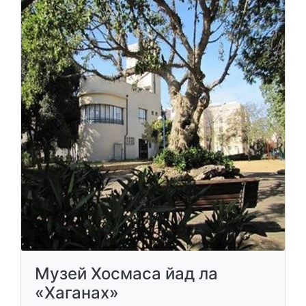
Музей Хосмаса йад ла
«Хаганах»