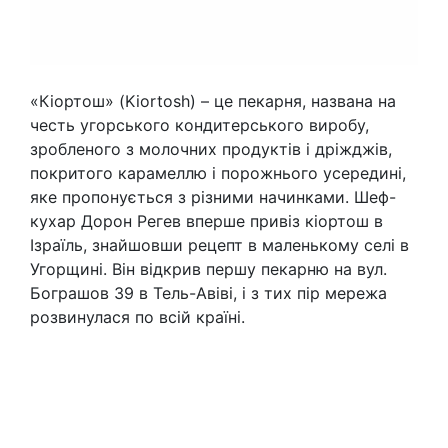
«Кіортош» (Kiortosh) – це пекарня, названа на
честь угорського кондитерського виробу,
зробленого з молочних продуктів і дріжджів,
покритого карамеллю і порожнього усередині,
яке пропонується з різними начинками. Шеф-
кухар Дорон Регев вперше привіз кіортош в
Ізраїль, знайшовши рецепт в маленькому селі в
Угорщині. Він відкрив першу пекарню на вул.
Бограшов 39 в Тель-Авіві, і з тих пір мережа
розвинулася по всій країні.