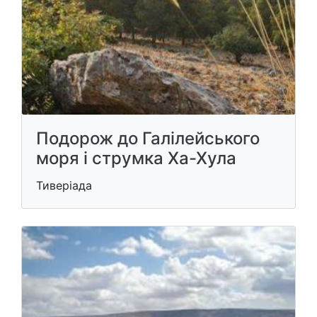
Подорож до Галілейського ​​
моря і струмка Ха-Хула
Тиверіада