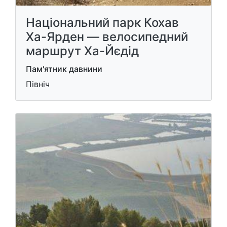
Національний парк Кохав
Ха-Ярден — велосипедний
маршрут Ха-Йєдід
Пам'ятник давнини
Північ