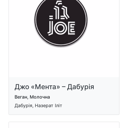
Джо «Мента» – Дабурія
Веган, Молочна
Дабурія, Назерат Іліт