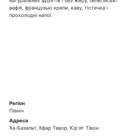
натуральних фруктів і без жиру, бельгійські
вафлі, французькі крепи, каву, тістечка і
прохолодні напої.
Регіон
Північ
Адреса
Ха-Базальт, Кфар Тавор, Кір'ят Тівон