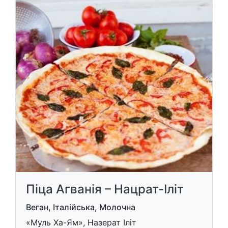
Піца Агванія – Нацрат-Іліт
Веган, Італійська, Молочна
«Муль Ха-Ям», Назерат Іліт