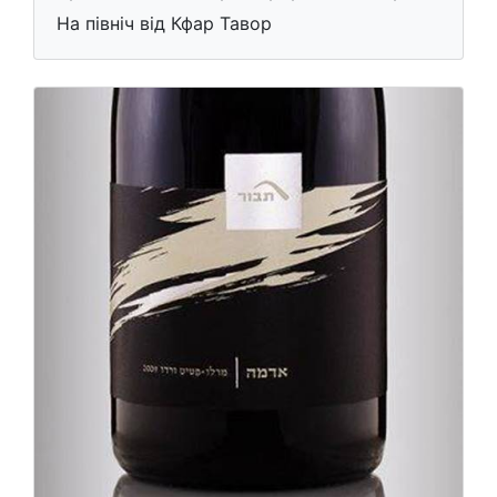
На північ від Кфар Тавор