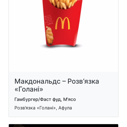
Макдональдс – Розв’язка
«Голані»
Гамбургер/Фаст фуд, М'ясо
Розв’язка «Голані», Афула