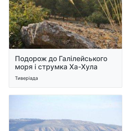
Подорож до Галілейського ​​
моря і струмка Ха-Хула
Тиверіада