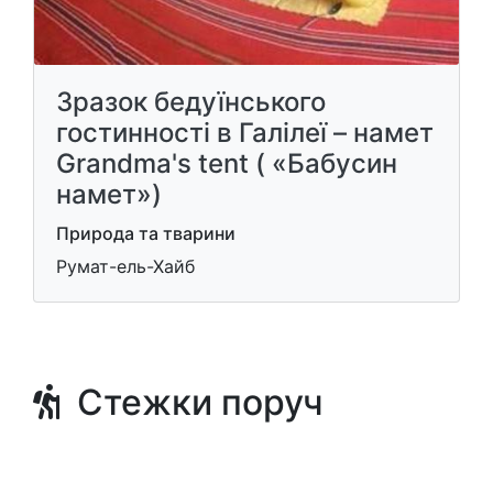
Зразок бедуїнського
гостинності в Галілеї – намет
Grandma's tent ( «Бабусин
намет»)
Природа та тварини
Румат-ель-Хайб
Стежки поруч