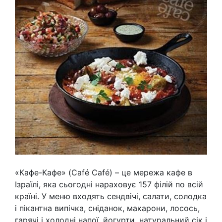
«Кафе-Кафе» (Café Café) – це мережа кафе в
Ізраїлі, яка сьогодні нараховує 157 філій по всій
країні. У меню входять сендвічі, салати, солодка
і пікантна випічка, сніданок, макарони, лосось,
гарячі і холодні напої, йогурти, натуральний сік і