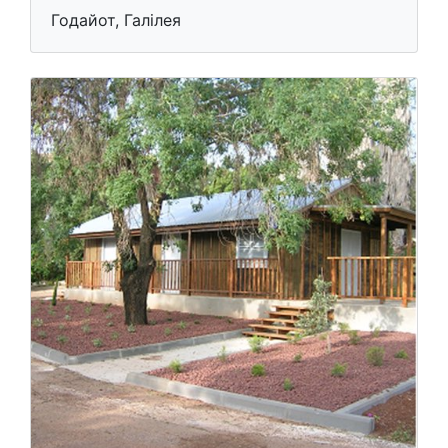
Годайот, Галілея