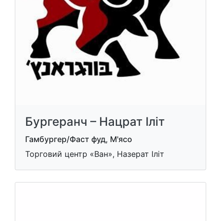
Бургеранч – Нацрат Iлiт
Гамбургер/Фаст фуд, М'ясо
Торговий центр «Ван», Назерат Іліт