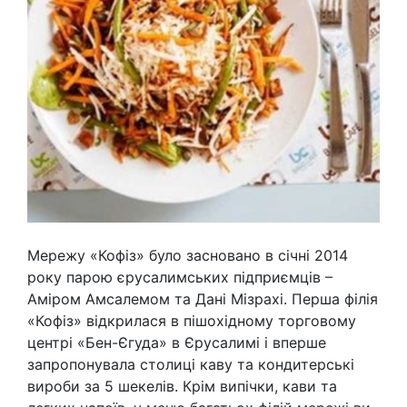
Мережу «Кофіз» було засновано в січні 2014
року парою єрусалимських підприємців –
Аміром Амсалемом та Дані Мізрахі. Перша філія
«Кофіз» відкрилася в пішохідному торговому
центрі «Бен-Єгуда» в Єрусалимі і вперше
запропонувала столиці каву та кондитерські
вироби за 5 шекелів. Крім випічки, кави та