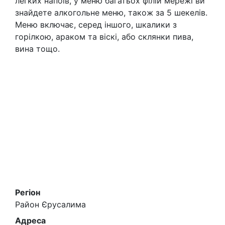
легких напоїв, у меню багатьох філій мережі ви
знайдете алкогольне меню, також за 5 шекелів.
Меню включає, серед іншого, шкалики з
горілкою, араком та віскі, або склянки пива,
вина тощо.
Регіон
Район Єрусалима
Адреса