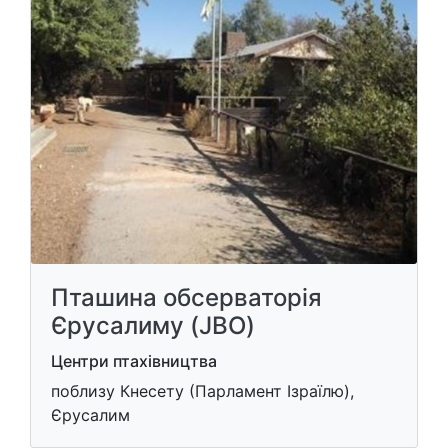
Пташина обсерваторія
Єрусалиму (JBO)
Центри птахівництва
поблизу Кнесету (Парламент Ізраїлю),
Єрусалим