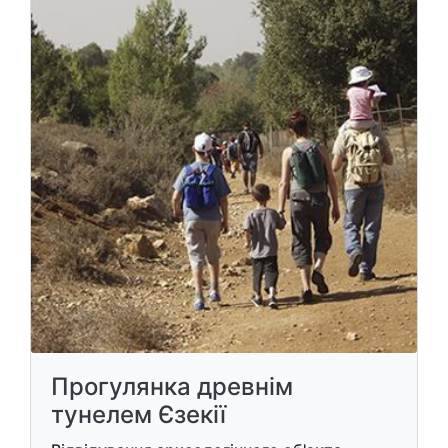
Прогулянка древнім
тунелем Єзекії