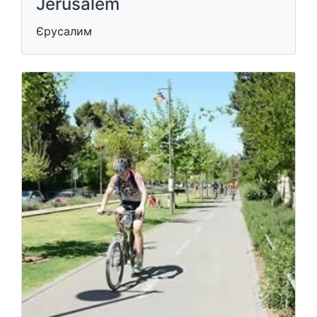
Jerusalem
Єрусалим