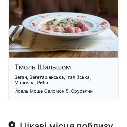
Тмоль Шильшом
Веган, Вегетаріанська, Італійська,
Молочна, Риба
Йоель Моше Саломон 5, Єрусалим
Цікаві місця поблизу