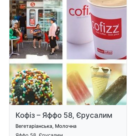
Кофіз – Яффо 58, Єрусалим
Вегетаріанська, Молочна
Яффо 58, Єрусалим