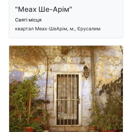
"Меах Ше-Арім"
Святі місця
квартал Меах-ШеАрім, м., Єрусалим