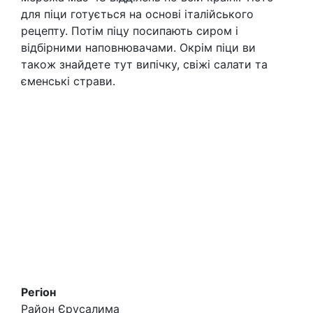
для піци готується на основі італійського
рецепту. Потім піцу посипають сиром і
відбірними наповнювачами. Окрім піци ви
також знайдете тут випічку, свіжі салати та
єменські страви.
Регіон
Район Єрусалима