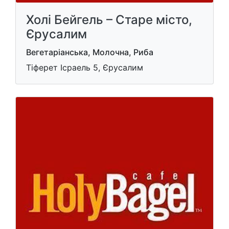
Холі Бейгель – Старе місто,
Єрусалим
Вегетаріанська, Молочна, Риба
Тіферет Ісраель 5, Єрусалим