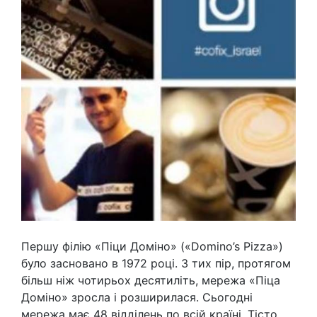
Першу філію «Піци Доміно» («Domino’s Pizza»)
було засновано в 1972 році. З тих пір, протягом
більш ніж чотирьох десятиліть, мережа «Піца
Доміно» зросла і розширилася. Сьогодні
мережа має 48 відділень по всій країні. Тісто