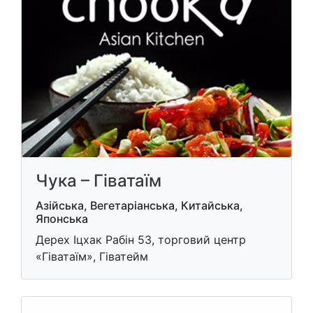
Чука – Гіватаїм
Азійська, Вегетаріанська, Китайська,
Японська
Дерех Іцхак Рабін 53, торговий центр
«Гіватаїм», Гіватейм