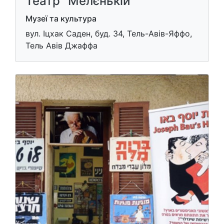
Театр "Мелєнькій"
Музеї та культура
вул. Іцхак Саден, буд. 34, Тель-Авів-Яффо,
Тель Авів Джаффа