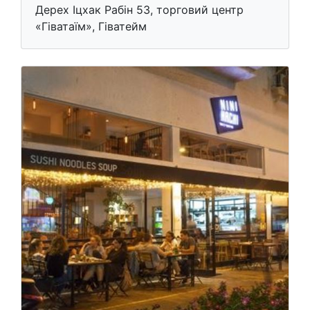
Дерех Іцхак Рабін 53, торговий центр
«Гіватаїм», Гіватейм