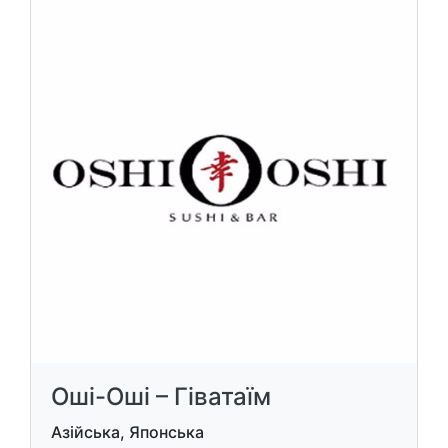
Оші-Оші – Гіватаїм
Азійська, Японська