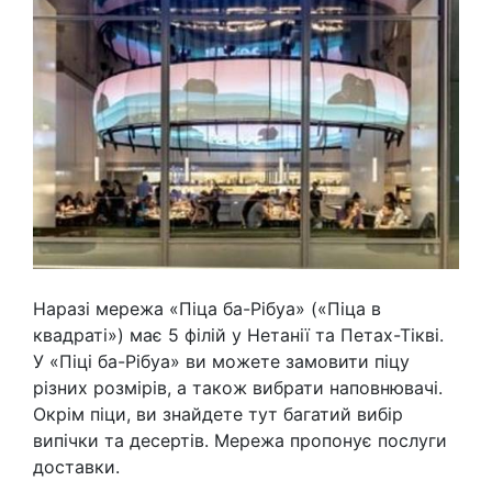
Наразі мережа «Піца ба-Рібуа» («Піца в
квадраті») має 5 філій у Нетанії та Петах-Тікві.
У «Піці ба-Рібуа» ви можете замовити піцу
різних розмірів, а також вибрати наповнювачі.
Окрім піци, ви знайдете тут багатий вибір
випічки та десертів. Мережа пропонує послуги
доставки.