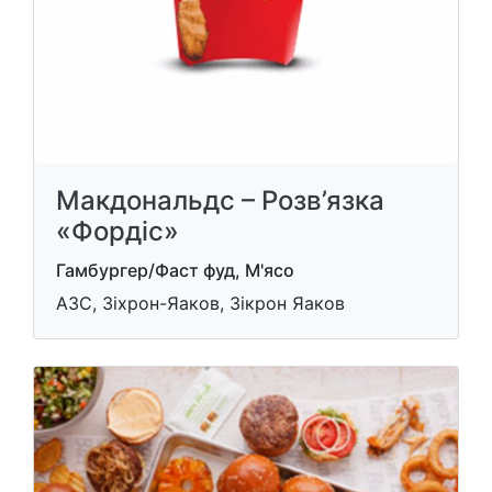
Макдональдс – Розв’язка
«Фордіс»
Гамбургер/Фаст фуд, М'ясо
АЗС, Зіхрон-Яаков, Зікрон Яаков