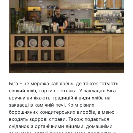
Біга – це мережа кав'ярень, де також готують
свіжий хліб, торти і тістечка. У закладах Біга
вручну випікають традиційні види хліба на
заквасці в кам'яній печі. Крім різних
борошняних кондитерських виробів, в меню
входять здорові страви. Також подається
сніданок з органічними яйцями, домашніми