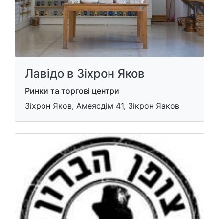
Лавідо в Зіхрон Яков
Ринки та торгові центри
Зіхрон Яков, Амеясдім 41, Зікрон Яаков