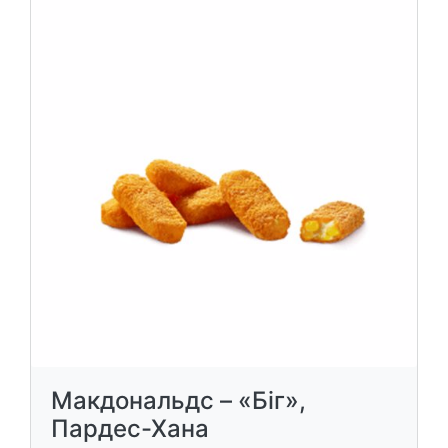
Макдональдс – «Біг»,
Пардес-Хана