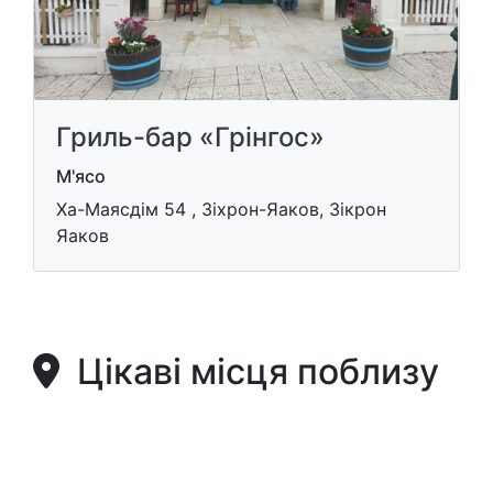
Гриль-бар «Грінгос»
М'ясо
Ха-Маясдім 54 , Зіхрон-Яаков, Зікрон
Яаков
Цікаві місця поблизу