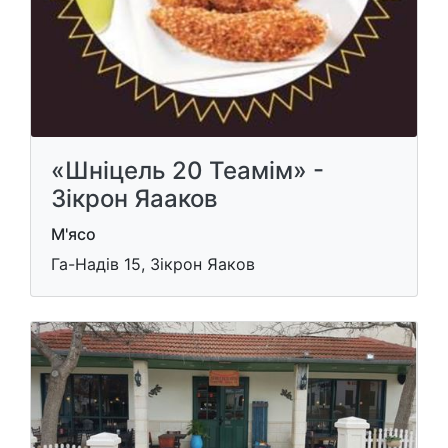
«Шніцель 20 Теамім» -
Зікрон Яааков
М'ясо
Га-Надів 15, Зікрон Яаков