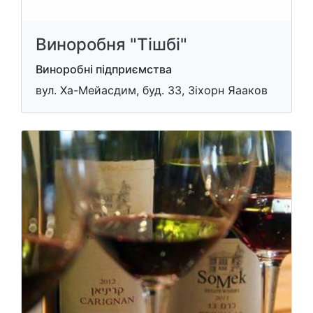
Виноробня "Тішбі"
Виноробні підприємства
вул. Ха-Мейасдим, буд. 33, Зіхорн Яааков