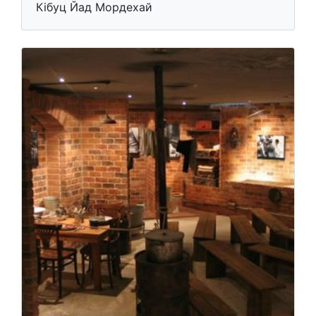
Кібуц Йад Мордехай