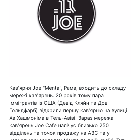
Кав'ярня Joe "Menta", Рама, входить до складу
мережі кав'ярень. 20 років тому пара
іммігрантів із США (Девід Кляйн та Дов
Гольдфарб) відкрили першу кав'ярню на вулиці
Ха Хашмоніма в Тель-Авіві. Зараз мережа
кав'ярень Joe Cafe налічує близько 250
відділень та точок продажу на АЗС та у