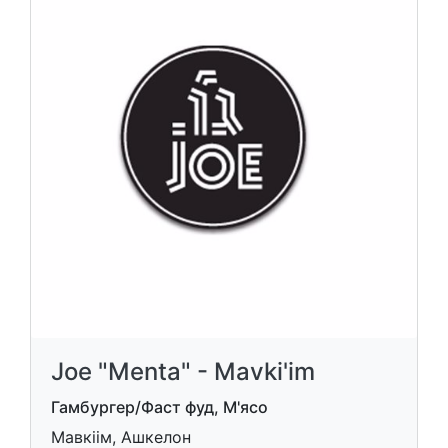
Joe "Menta" - Mavki'im
Гамбургер/Фаст фуд, М'ясо
Мавкіім, Ашкелон