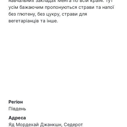
навчальних закладах Мента по всій країні. Тут
усім бажаючим пропонуються страви та напої
без глютену, без цукру, страви для
вегетаріанців та інше.
Регіон
Південь
Адреса
Яд Мордехай Джанкшн, Седерот