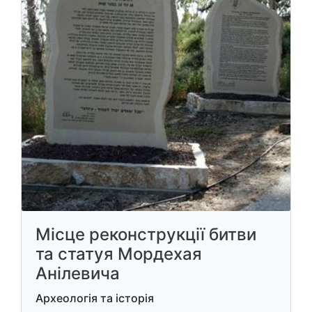
Місце реконструкції битви
та статуя Мордехая
Анілевича
Археологія та історія