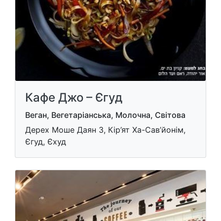
Кафе Джо – Єгуд
Веган, Вегетаріанська, Молочна, Світова
Дерех Моше Даян 3, Кір’ят Ха-Сав’йонім,
Єгуд, Єхуд