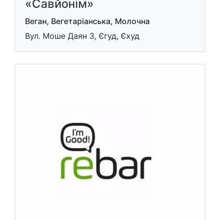
«Савйонім»
Веган, Вегетаріанська, Молочна
Вул. Моше Даян 3, Єгуд, Єхуд