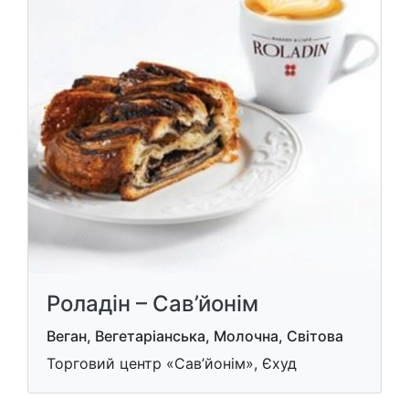
Роладін – Сав’йонім
Веган, Вегетаріанська, Молочна, Світова
Торговий центр «Сав’йонім», Єхуд