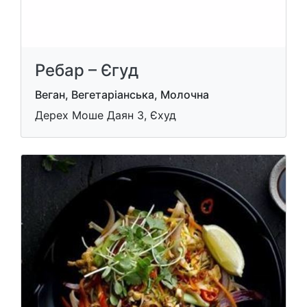
Ребар – Єгуд
Веган, Вегетаріанська, Молочна
Дерех Моше Даян 3, Єхуд