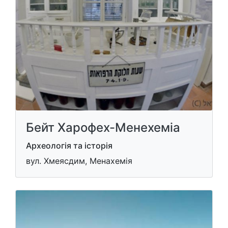
Бейт Харофех-Менехеміа
Археологія та історія
вул. Хмеясдим, Менахемія