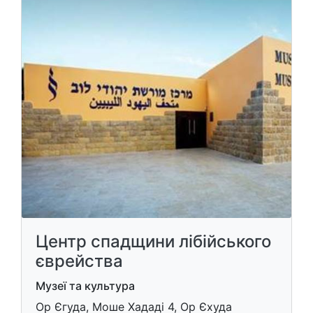
Центр спадщини лібійського
єврейства
Музеї та культура
Ор Єгуда, Моше Хададі 4, Ор Єхуда