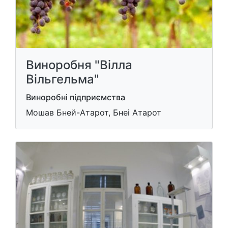
Виноробня "Вілла
Вільгельма"
Виноробні підприємства
Мошав Бней-Атарот, Бнеі Атарот