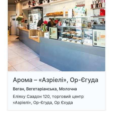
Арома – «Азріелі», Ор-Єгуда
Веган, Вегетаріанська, Молочна
Еліяху Саадон 120, торговий центр
«Азріелі», Ор-Єгуда, Ор Єхуда