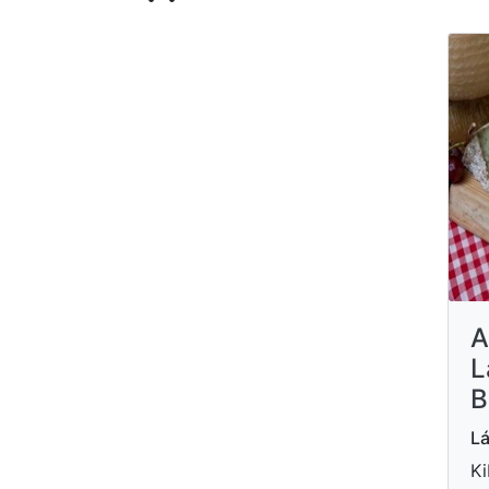
A
L
B
Lá
Ki