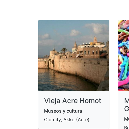
Vieja Acre Homot
M
G
Museos y cultura
Mu
Old city, Akko (Acre)
Be