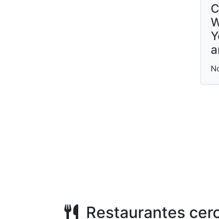
C
W
Y
a
N
Restaurantes cer