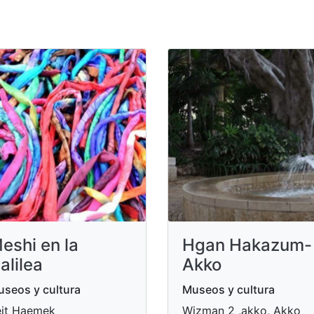
eshi en la
Hgan Hakazum-
alilea
Akko
seos y cultura
Museos y cultura
it Haemek
Wizman 2 ,akko, Akko