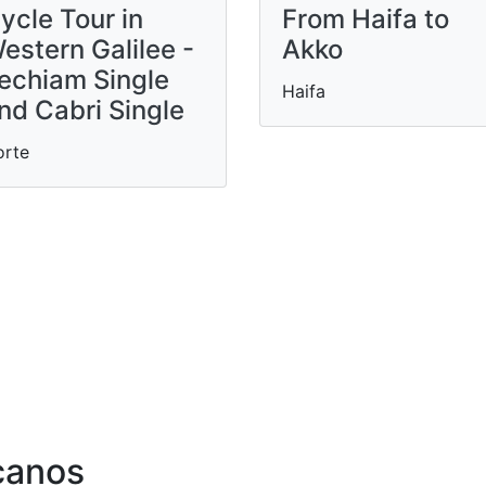
ycle Tour in
From Haifa to
estern Galilee -
Akko
echiam Single
Haifa
nd Cabri Single
orte
canos