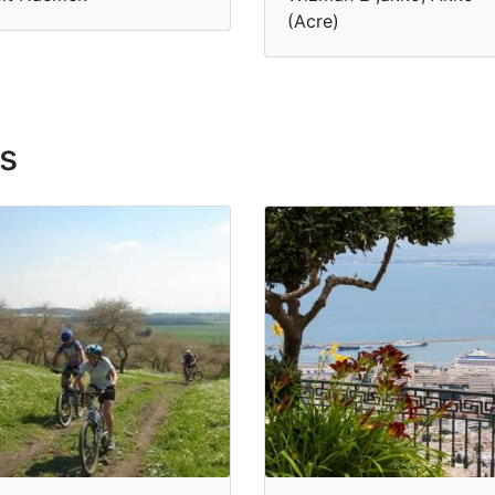
(Acre)
s