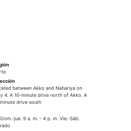
gión
rte
rección
cated between Akko and Nahariya on
 4. A 10-minute drive north of Akko. A
minute drive south
Dom.-jue. ​9 a. m. - 4 p. m. ​Vie.-Sáb. ​
rrado