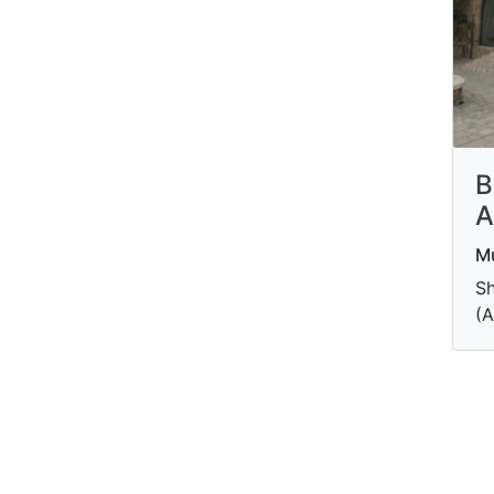
B
A
Mu
Sh
(A