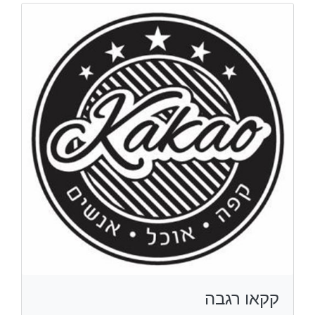
קקאו רגבה