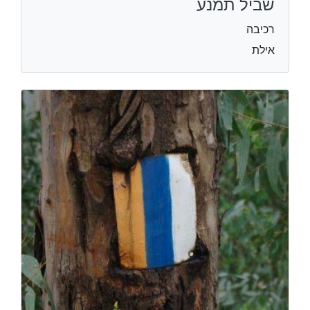
שביל תמנע
רכיבה
אילת