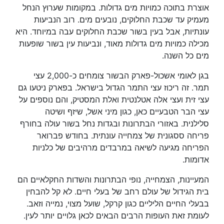
אוצרת בתוכה כמויות מים גדולות. במקומות שערוץ הנחל
מעמיק עד שכבת החלוקים, נובעים מים. רוב הנביעות
עונתיות, אבל בעין בשור שכבת החלוקים עבה במיוחד. היא
מכילה כמויות מים גדולות מאוד, ונביעות עין בשור שופעות
מים כל השנה.
בגן לאומי אשכול-פארק הבשור צומחים כ-2,000 עצי
תמר. זה ריכוז עצי התמר הגדול בישראל. בפארק ניטעו גם
עצי זית ועצי אלה אטלנטית ואלת המסטיק, והם נוספים על
עצי הבר הטבעיים כאן, כגון מיני אשל, שיזף ושיטה
סלילנית. באזורי הבתרונות ובגדות נחל בשור עולה בחורף
פריחה ססגונית של צמחייה עונתית. בחודש פברואר
הפריחה מגיעה לשיאה במרבדים מרהיבים של כלניות
אדומות.
המעיינות, הצמחייה, נופי הבתרונות והשדות החקלאיים הם
בית הגידול של עולם רחב של בעלי חיים. לא קל להבחין
בבעלי החיים הליליים כגון קרקל, שועל מצוי, נמייה וזאב.
לעומת זאת העופות הרבים הבאים לכאן גלויים יותר לעין.