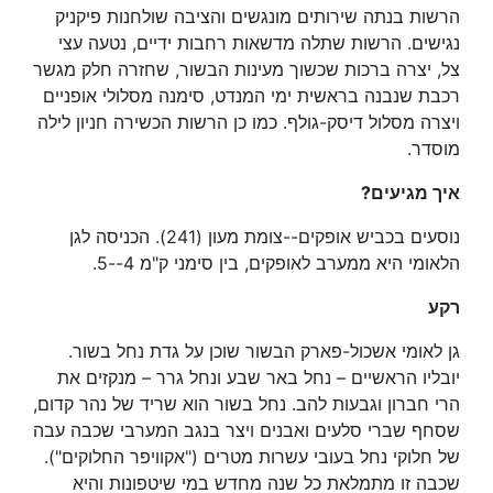
הרשות בנתה שירותים מונגשים והציבה שולחנות פיקניק
נגישים. הרשות שתלה מדשאות רחבות ידיים, נטעה עצי
צל, יצרה ברכות שכשוך מעינות הבשור, שחזרה חלק מגשר
רכבת שנבנה בראשית ימי המנדט, סימנה מסלולי אופניים
ויצרה מסלול דיסק-גולף. כמו כן הרשות הכשירה חניון לילה
מוסדר.
איך מגיעים?
נוסעים בכביש אופקים--צומת מעון (241). הכניסה לגן
הלאומי היא ממערב לאופקים, בין סימני ק"מ 4--5.
רקע
גן לאומי אשכול-פארק הבשור שוכן על גדת נחל בשור.
יובליו הראשיים – נחל באר שבע ונחל גרר – מנקזים את
הרי חברון וגבעות להב. נחל בשור הוא שריד של נהר קדום,
שסחף שברי סלעים ואבנים ויצר בנגב המערבי שכבה עבה
של חלוקי נחל בעובי עשרות מטרים ("אקוויפר החלוקים").
שכבה זו מתמלאת כל שנה מחדש במי שיטפונות והיא