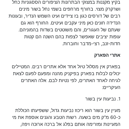
בקיץ מקננות במצוקי הבתרונות הציפורים הססגוניות כחל
ושרקרק מצוי. בחורף מרחפים בשמי נחל בשור מינים
רבים של דורסים כגון בז ציידים ועיט השמש הנדיר, ובעונות
הנדידה חונים כאן מיני עקבים ועיטים. החורף הוא גם
שעתם של העגורים, והם משוטטים בשדות בהמוניהם.
עופות יציבים שאפשר לצפות בהם השנה הם קטות
חדות-זנב, רצי-מדבר וחוברות.
אתרי הפארק
בפארק אין מסלול טיול אחד אלא אתרים רבים. המטיילים
יכולים לבלות בפארק בפיקניק מהנה ומפעם לפעם לצאת
לגיחה לאחד האתרים, לפי נטיות לבם. אלה האתרים
העיקריים:
1. נביעות עין בשור
מעיין עין בשור הוא ריכוז נביעות גדול, ששפיעתו הכוללת
כ-60 מ"ק מים בשעה. רשות הטבע והגנים אוספת את מי
המעיינות ומזרימה אותם בפלג אל ברכה ארוכה ויפה,