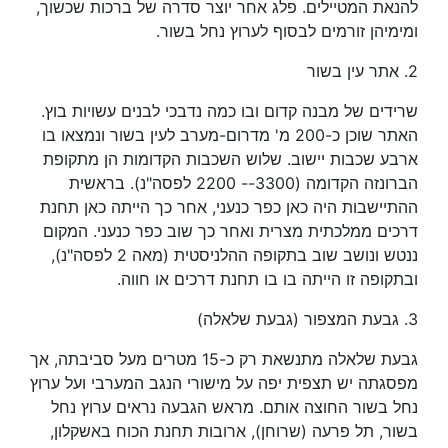
להנאת המטיילים. פלג אחר יוצר סדרה של ברכות שכשוך,
ומימיהן זורמים לבסוף לערוץ נחל בשור.
2. אתר עין בשור
שרידים של מבנה קדום ובו כמה נדבכי לבנים עשויות בוץ.
האתר שוכן כ-200 מ' מדרום-מערב לעין בשור ונמצאו בו
ארבע שכבות יישוב. שלוש השכבות הקדומות הן מתקופת
הברונזה הקדומה (3300-- 2200 לפסה"נ). בראשית
ההתיישבות היה כאן כפר כנעני, אחר כך הייתה כאן תחנת
דרכים ממלכתית מצרית ואחר כך שוב כפר כנעני. המקום
ננטש ונושב שוב בתקופה ההלניסטית (מאה 2 לפסה"נ),
ובתקופה זו הייתה בו בו תחנת דרכים או חווה.
3. גבעת המצפור (גבעת שלאלה)
גבעת שלאלה מתנשאת רק כ-15 מטרים מעל סביבתה, אך
מפסגתה יש תצפית יפה על מישורי הנגב המערבי ועל ערוץ
נחל בשור החוצה אותם. מראש הגבעה נראים ערוץ נחל
בשור, תל פרעה (שרוחן), ארובות תחנת הכוח באשקלון,