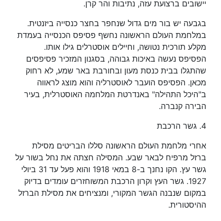
יישובים ברצועת עזה, נתיבות והר קרן.
בגבעה יש בור מים גדול שנחפר בחצר כנסייה ביזנטית.
במלחמת העולם הראשונה נחשף פסיפס הכנסייה בעמדת
מקלע תורכית נטושה, וחיילים אוסטרלים גילו אותו.
הפסיפס נעשה באיכות גבוהה, בסגנון המזכיר פסיפסים
שהתגלו בבית כנסת מעון ובחורבת באר שמע, לא רחוק
מכאן. הפסיפס הועבר לאוסטרליה והוא מוצג לראווה
ב"היכל התהילה" באנדרטת המלחמה האוסטרלית, בעיר
הבירה קנברה.
4. גשר הרכבת
אחרי מלחמת העולם הראשונה סללו הבריטים מסילת
ברזל מרפיח לבאר שבע. המסילה חצתה את נחל בשור על
גשר עץ. הקו נחנך ב-8 במאי 1918 והוא פעל עד 31 ביולי
1927. גשר העץ וקרון הרכבת המשוחזרים עומדים בדיוק
במקום שנבנה הגשר המקורי, ומנציחים את מסילת הברזל
ההיסטורית.