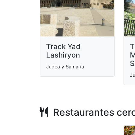
Track Yad
T
Lashiryon
M
S
Judea y Samaria
Ju
Restaurantes cer