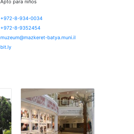
Apto para niños
+972-8-934-0034
+972-8-9352454
muzeum@mazkeret-batya.muni.il
bit.ly