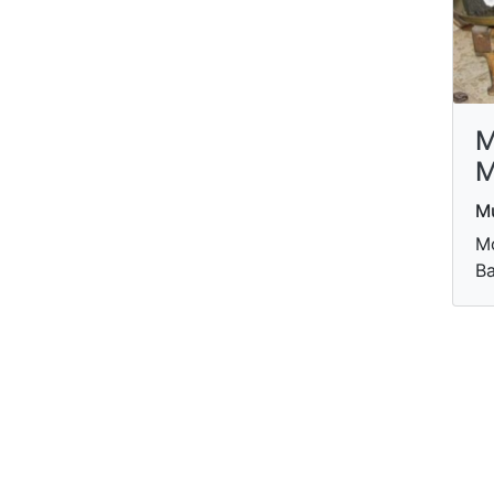
M
M
Mu
Mo
Ba