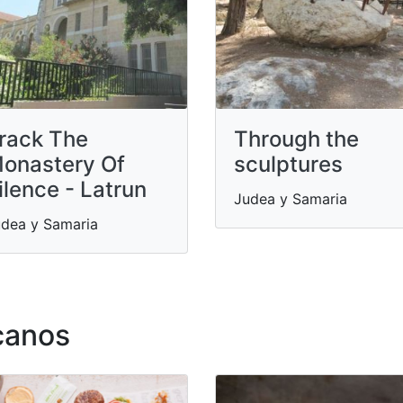
rack The
Through the
onastery Of
sculptures
ilence - Latrun
Judea y Samaria
dea y Samaria
canos