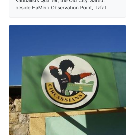
Kabbailsts Quarter, the Old City, Safed,
beside HaMeiri Observation Point, Tzfat