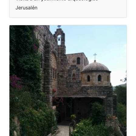
Jerusalén