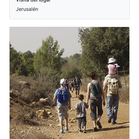
Jerusalén