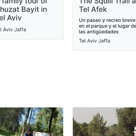
 family tour of
The Squill Trail a
huzat Bayit in
Tel Afek
el Aviv
Un paseo y recreo breve
en el parque y el lugar d
l Aviv Jaffa
las antigüedades
Tel Aviv Jaffa