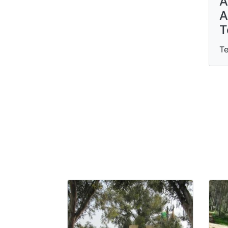
A
A
T
Te