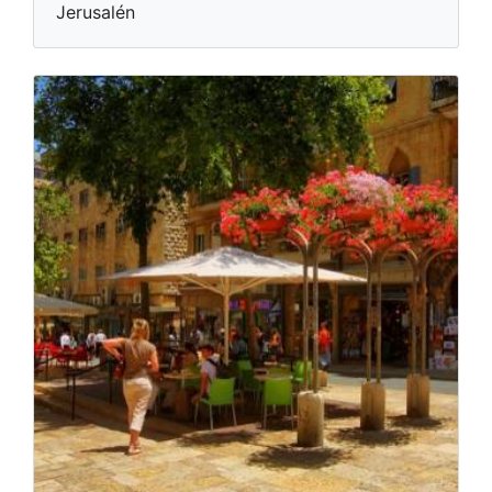
Jerusalén