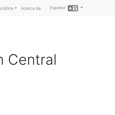
Español
rística
Acerca de
n Central