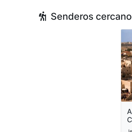
Senderos cercano
A
C
Je