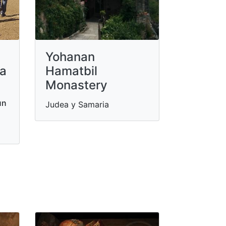
Yohanan
za
Hamatbil
Monastery
un
Judea y Samaria