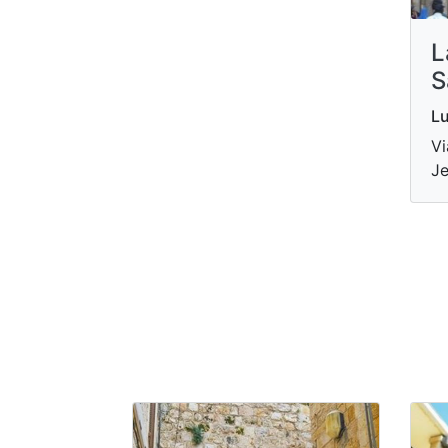
L
S
Lu
Vi
Je