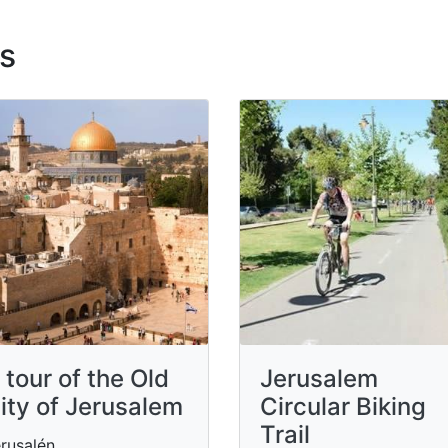
s
 tour of the Old
Jerusalem
ity of Jerusalem
Circular Biking
Trail
rusalén