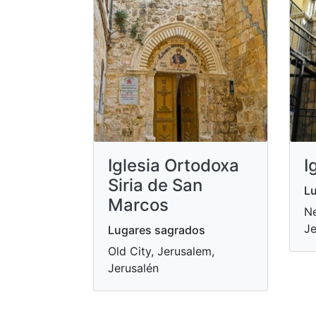
I
Iglesia Ortodoxa
Siria de San
Lu
Marcos
Ne
Je
Lugares sagrados
Old City, Jerusalem,
Jerusalén