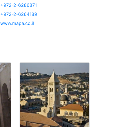
+972-2-6286871
+972-2-6264189
www.mapa.co.il