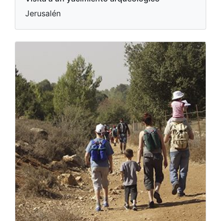
Jerusalén