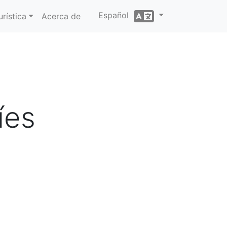
Español
rística
Acerca de
íes