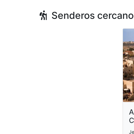
Senderos cercano
A
C
Je