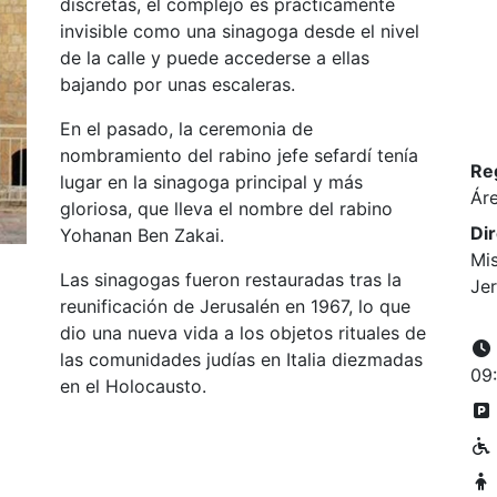
discretas, el complejo es prácticamente
invisible como una sinagoga desde el nivel
de la calle y puede accederse a ellas
bajando por unas escaleras.
En el pasado, la ceremonia de
nombramiento del rabino jefe sefardí tenía
Re
lugar en la sinagoga principal y más
Áre
gloriosa, que lleva el nombre del rabino
Di
Yohanan Ben Zakai.
Mi
Las sinagogas fueron restauradas tras la
Je
reunificación de Jerusalén en 1967, lo que
dio una nueva vida a los objetos rituales de
las comunidades judías en Italia diezmadas
09
en el Holocausto.