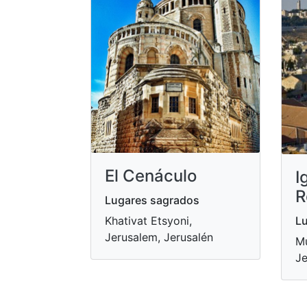
El Cenáculo
I
R
Lugares sagrados
Khativat Etsyoni,
Lu
Jerusalem, Jerusalén
Mu
Je