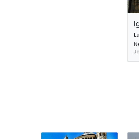
I
Lu
Ne
Je