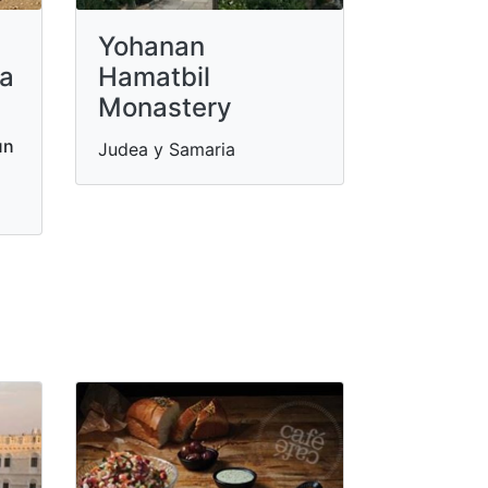
Yohanan
za
Hamatbil
Monastery
un
Judea y Samaria