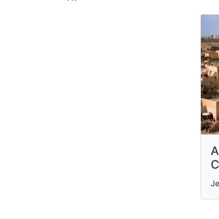
A
C
Je