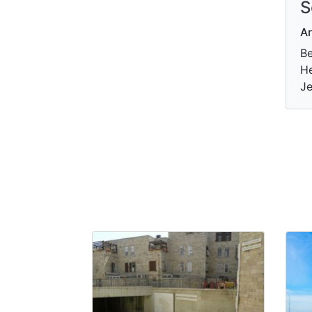
S
Ar
B
He
Je