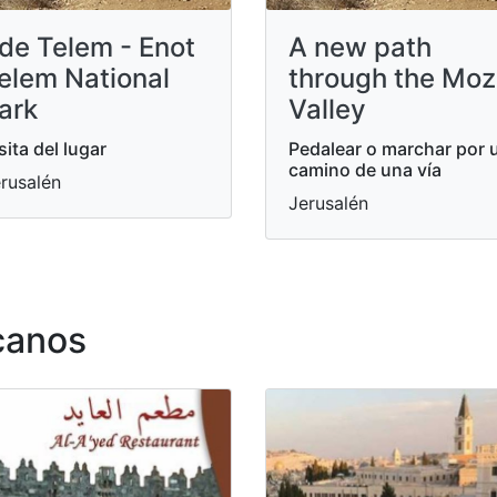
de Telem - Enot
A new path
elem National
through the Mo
ark
Valley
sita del lugar
Pedalear o marchar por 
camino de una vía
rusalén
Jerusalén
canos