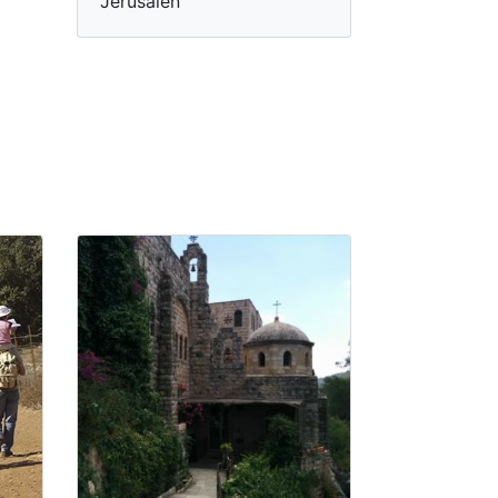
Jerusalén