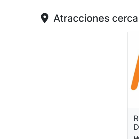
Atracciones cerca
R
D
Mu