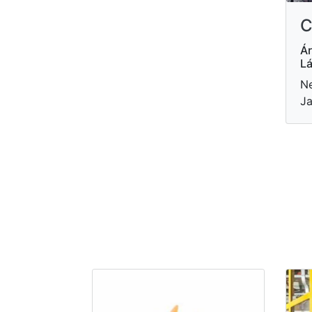
C
Ár
Lá
Ne
Ja