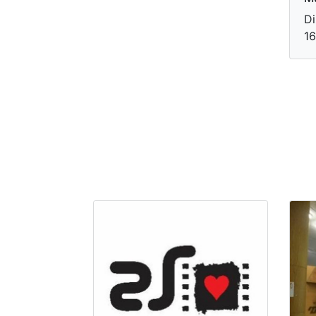
Di
16