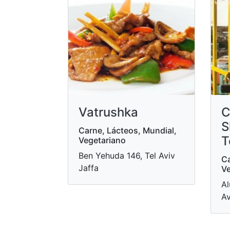
Vatrushka
C
S
Carne, Lácteos, Mundial,
T
Vegetariano
Ben Yehuda 146, Tel Aviv
Ca
Jaffa
Ve
Al
Av