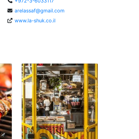
+972-3-6033117
arelassaf@gmail.com
www.la-shuk.co.il