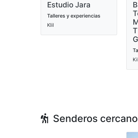
Estudio Jara
B
T
Talleres y experiencias
M
Klil
T
G
Ta
Ki
Senderos cercano