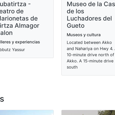
ubatirtza -
Museo de la Ca
eatro de
de los
arionetas de
Luchadores del
irtza Almagor
Gueto
alon
Museos y cultura
lleres y experiencias
Located between Akko
and Nahariya on Hwy 4.
bbutz Yassur
10-minute drive north of
Akko. A 15-minute drive
south
s