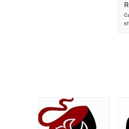
R
Ca
Kf