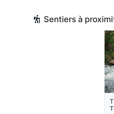
Sentiers à proximi
T
T