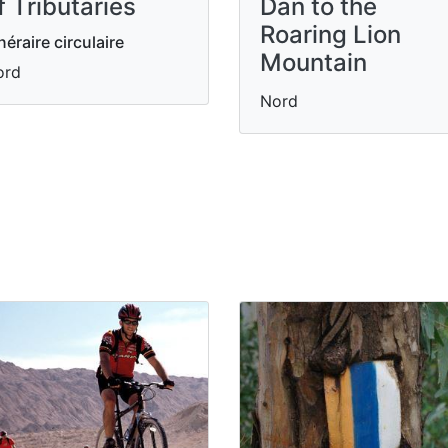
f Tributaries
Dan to the
Roaring Lion
inéraire circulaire
Mountain
ord
Nord