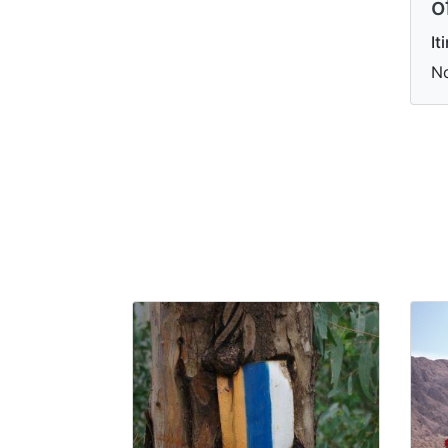
o
It
N