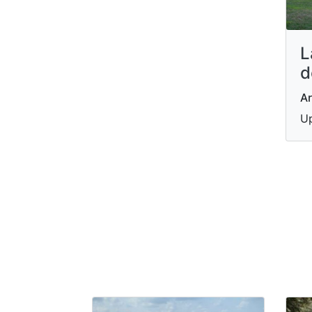
L
d
Ar
Up