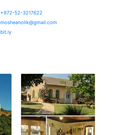
+972-52-3217622
mosheanolik@gmail.com
bit.ly