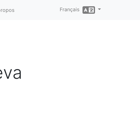
Français
propos
eva