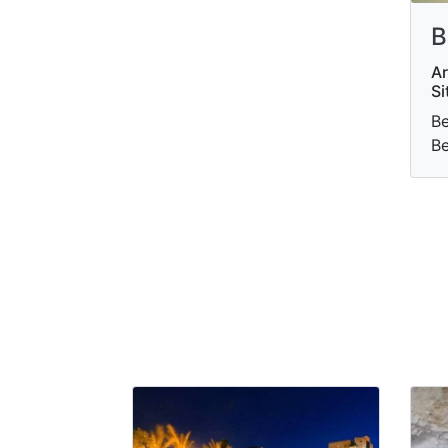
B
Ar
Si
Be
Be