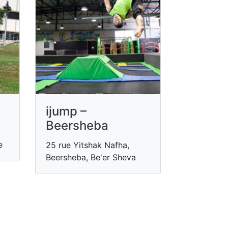
ijump –
Beersheba
e
25 rue Yitshak Nafha,
Beersheba, Be'er Sheva