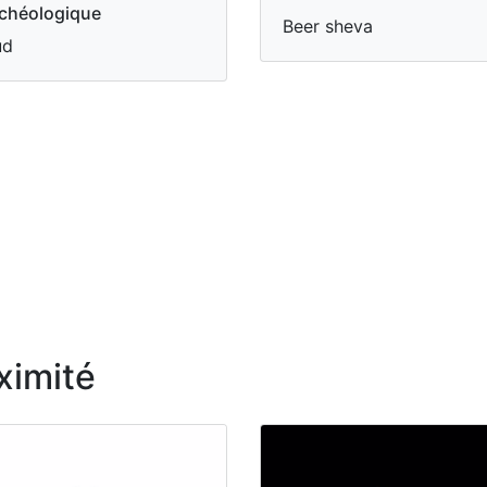
chéologique
Beer sheva
ud
ximité