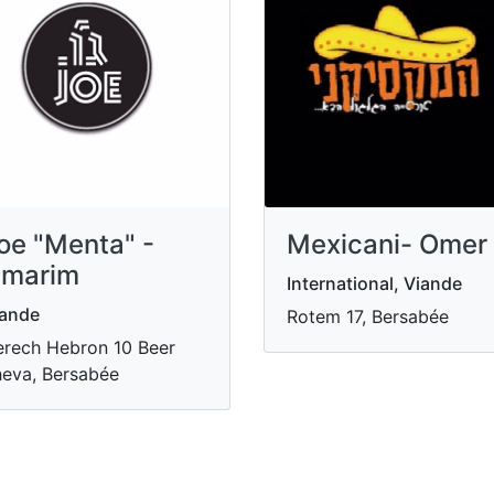
oe "Menta" -
Mexicani- Omer
marim
International, Viande
iande
Rotem 17, Bersabée
rech Hebron 10 Beer
eva, Bersabée