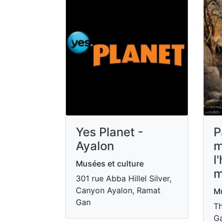
Yes Planet -
P
Ayalon
m
l
Musées et culture
m
301 rue Abba Hillel Silver,
Canyon Ayalon, Ramat
Mu
Gan
Th
Ga