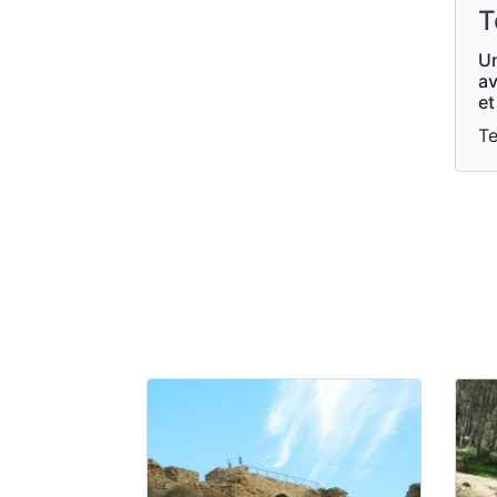
T
Un
av
et
Te