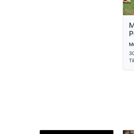
M
P
Mu
30
Ti