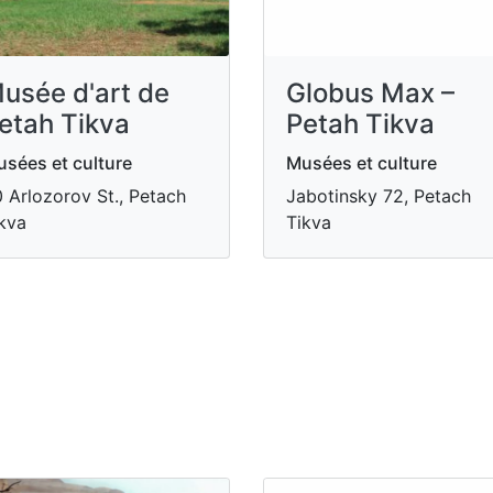
usée d'art de
Globus Max –
etah Tikva
Petah Tikva
sées et culture
Musées et culture
 Arlozorov St., Petach
Jabotinsky 72, Petach
kva
Tikva