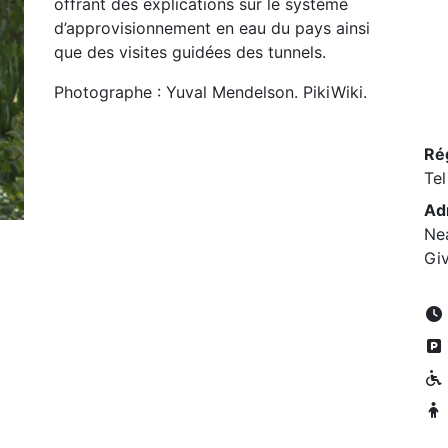
offrant des explications sur le système
d’approvisionnement en eau du pays ainsi
que des visites guidées des tunnels.
Photographe : Yuval Mendelson. PikiWiki.
Ré
Tel
Ad
Nea
Giv