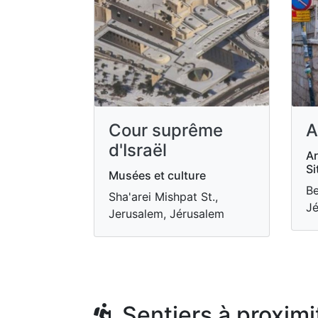
Cour suprême
A
d'Israël
Ar
Si
Musées et culture
Be
Sha'arei Mishpat St.,
Jé
Jerusalem, Jérusalem
Sentiers à proximi