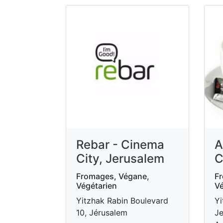
Rebar - Cinema
A
City, Jerusalem
C
Fromages, Végane,
Fr
Végétarien
Vé
Yitzhak Rabin Boulevard
Yi
10, Jérusalem
Je