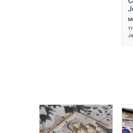
C
J
Mu
Yi
Je