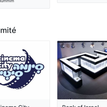
dummim
imité