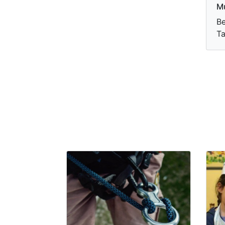
Mu
Be
Ta