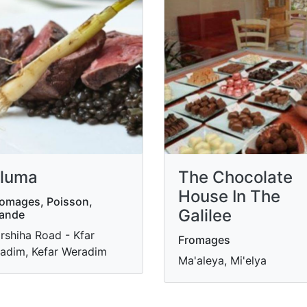
luma
The Chocolate
House In The
omages, Poisson,
Galilee
iande
rshiha Road - Kfar
Fromages
adim, Kefar Weradim
Ma'aleya, Mi'elya