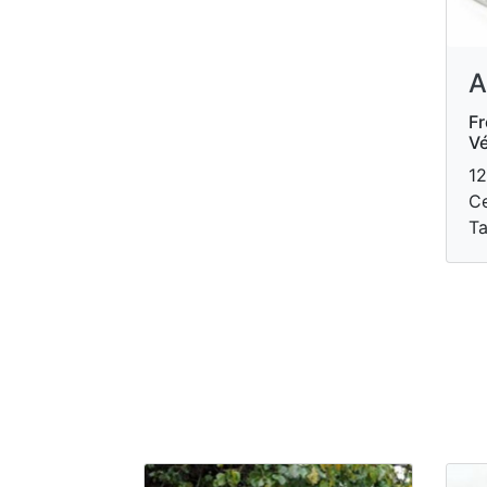
A
Fr
Vé
12
Ce
Ta