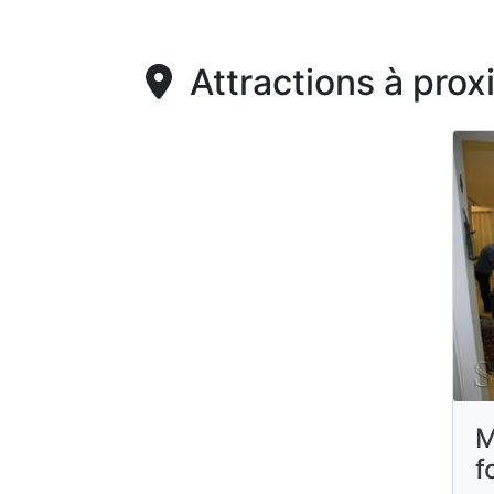
Attractions à prox
M
f